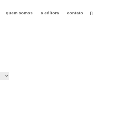
quem somos
a editora
contato