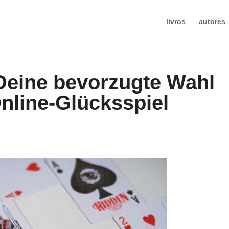
livros
autores
Deine bevorzugte Wahl
Online-Glücksspiel