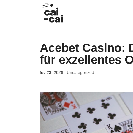
Acebet Casino: 
für exzellentes 
fev 23, 2026
|
Uncategorized