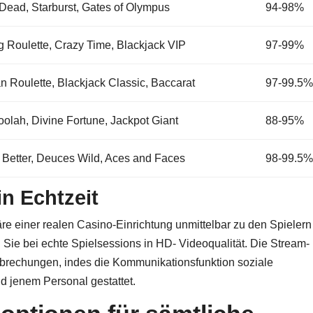
Dead, Starburst, Gates of Olympus
94-98%
g Roulette, Crazy Time, Blackjack VIP
97-99%
 Roulette, Blackjack Classic, Baccarat
97-99.5%
lah, Divine Fortune, Jackpot Giant
88-95%
 Better, Deuces Wild, Aces and Faces
98-99.5%
n Echtzeit
äre einer realen Casino-Einrichtung unmittelbar zu den Spielern
n Sie bei echte Spielsessions in HD- Videoqualität. Die Stream-
rbrechungen, indes die Kommunikationsfunktion soziale
d jenem Personal gestattet.