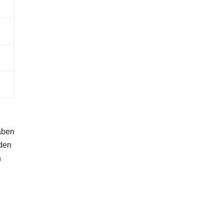
aben
rden
n