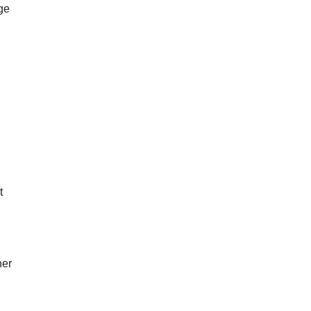
ige
t
ner