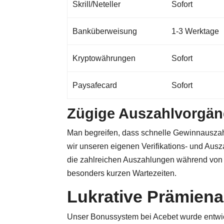
Skrill/Neteller
Sofort
Banküberweisung
1-3 Werktage
Kryptowährungen
Sofort
Paysafecard
Sofort
Zügige Auszahlvorgän
Man begreifen, dass schnelle Gewinnauszah
wir unseren eigenen Verifikations- und Ausz
die zahlreichen Auszahlungen während von 
besonders kurzen Wartezeiten.
Lukrative Prämien
Unser Bonussystem bei Acebet wurde entwic