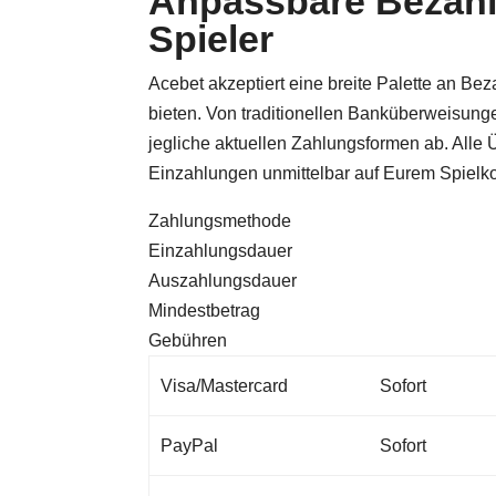
Anpassbare Bezahlo
Spieler
Acebet akzeptiert eine breite Palette an Be
bieten. Von traditionellen Banküberweisun
jegliche aktuellen Zahlungsformen ab. Alle
Einzahlungen unmittelbar auf Eurem Spielk
Zahlungsmethode
Einzahlungsdauer
Auszahlungsdauer
Mindestbetrag
Gebühren
Visa/Mastercard
Sofort
PayPal
Sofort