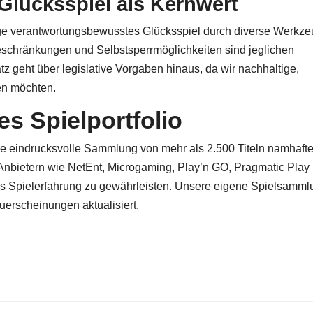
Glücksspiel als Kernwert
rege verantwortungsbewusstes Glücksspiel durch diverse Werkze
eschränkungen und Selbstsperrmöglichkeiten sind jeglichen
 geht über legislative Vorgaben hinaus, da wir nachhaltige,
n möchten.
s Spielportfolio
ine eindrucksvolle Sammlung von mehr als 2.500 Titeln namhafte
p-Anbietern wie NetEnt, Microgaming, Play’n GO, Pragmatic Play
ges Spielerfahrung zu gewährleisten. Unsere eigene Spielsamm
uerscheinungen aktualisiert.