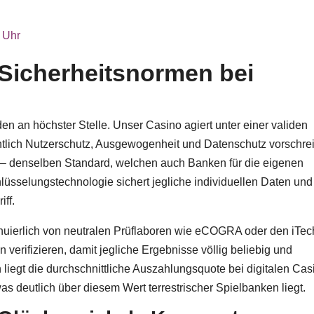
 Uhr
icherheitsnormen bei
en an höchster Stelle. Unser Casino agiert unter einer validen
chtlich Nutzerschutz, Ausgewogenheit und Datenschutz vorschrei
– denselben Standard, welchen auch Banken für die eigenen
lüsselungstechnologie sichert jegliche individuellen Daten und
ff.
nuierlich von neutralen Prüflaboren wie eCOGRA oder den iTec
en verifizieren, damit jegliche Ergebnisse völlig beliebig und
 liegt die durchschnittliche Auszahlungsquote bei digitalen Cas
s deutlich über diesem Wert terrestrischer Spielbanken liegt.