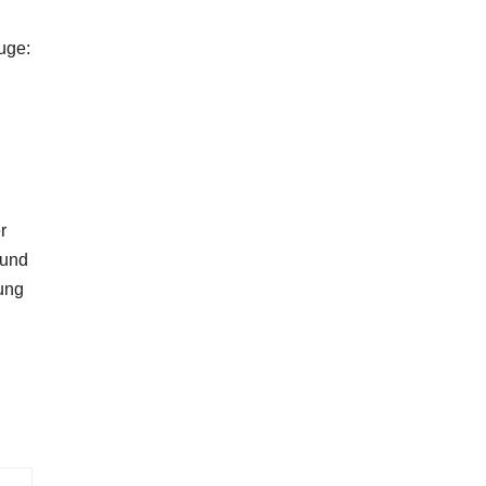
uge:
r
 und
lung