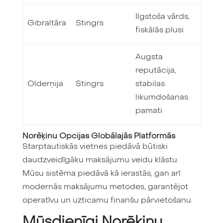
Ilgstoša vārds,
Gibraltāra
Stingrs
fiskālās plusi
Augsta
reputācija,
Olderņija
Stingrs
stabilas
likumdošanas
pamati
Norēķinu Opcijas Globālajās Platformās
Starptautiskās vietnes piedāvā būtiski
daudzveidīgāku maksājumu veidu klāstu.
Mūsu sistēma piedāvā kā ierastās, gan arī
modernās maksājumu metodes, garantējot
operatīvu un uzticamu finanšu pārvietošanu.
Mūsdienīgi Norēķinu