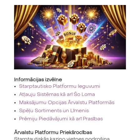
Informācijas izvēlne
Starptautisko Platformu Ieguvumi
Atļauju Sistēmas kā arī Šo Loma
Maksājumu Opcijas Ārvalstu Platformās
Spēļu Sortiments un Līmenis
Prēmiju Piedāvājumi kā arī Prasības
Ārvalstu Platformu Priekšrocības
Starptautiskās kazino vietnes nodrošina