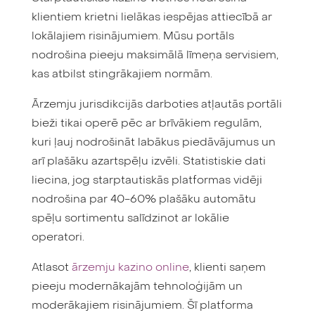
klientiem krietni lielākas iespējas attiecībā ar
lokālajiem risinājumiem. Mūsu portāls
nodrošina pieeju maksimālā līmeņa servisiem,
kas atbilst stingrākajiem normām.
Ārzemju jurisdikcijās darboties atļautās portāli
bieži tikai operē pēc ar brīvākiem regulām,
kuri ļauj nodrošināt labākus piedāvājumus un
arī plašāku azartspēļu izvēli. Statistiskie dati
liecina, jog starptautiskās platformas vidēji
nodrošina par 40-60% plašāku automātu
spēļu sortimentu salīdzinot ar lokālie
operatori.
Atlasot
ārzemju kazino online
, klienti saņem
pieeju modernākajām tehnoloģijām un
moderākajiem risinājumiem. Šī platforma