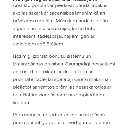
Ārvalstu portāli var piedāvāt daudz labākus
akcijas sakarā ar sacensības līmenim kā arī
brīvākiem regulām. Mūsu komanda regulāri
atjauninām esošos akcijas, lai tie būtu
interesanti tādējādi jaunajiem, gan arī
uzticīgiem spēlētājiem.
Nozīmīgi izprast bonusu sistēmu un
izmantošanas prasības. Caurspīdīgi nosacījumi
un korekti noteikumi ir šīs platformas
prioritāte, tādēļ lai spēlētāji varētu maksimāli
pielietot saņemtos prēmijas nesaskaroties ar
neatklātām vienošanām vai komplicētiem
limitiem.
Profesionāla metodika kazino selektēšanā
prasa pamatīgu portāla izvērtējumu, licenču