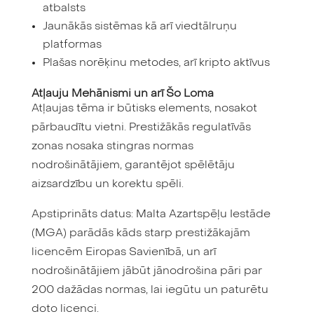
atbalsts
Jaunākās sistēmas kā arī viedtālruņu
platformas
Plašas norēķinu metodes, arī kripto aktīvus
Atļauju Mehānismi un arī Šo Loma
Atļaujas tēma ir būtisks elements, nosakot
pārbaudītu vietni. Prestižākās regulatīvās
zonas nosaka stingras normas
nodrošinātājiem, garantējot spēlētāju
aizsardzību un korektu spēli.
Apstiprināts datus: Malta Azartspēļu Iestāde
(MGA) parādās kāds starp prestižākajām
licencēm Eiropas Savienībā, un arī
nodrošinātājiem jābūt jānodrošina pāri par
200 dažādas normas, lai iegūtu un paturētu
doto licenci.