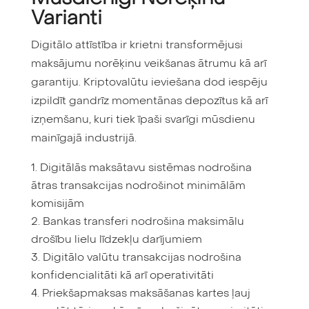
Varianti
Digitālo attīstība ir krietni transformējusi
maksājumu norēķinu veikšanas ātrumu kā arī
garantiju. Kriptovalūtu ieviešana dod iespēju
izpildīt gandrīz momentānas depozītus kā arī
izņemšanu, kuri tiek īpaši svarīgi mūsdienu
mainīgajā industrijā.
Digitālās maksātavu sistēmas nodrošina
ātras transakcijas nodrošinot minimālām
komisijām
Bankas transferi nodrošina maksimālu
drošību lielu līdzekļu darījumiem
Digitālo valūtu transakcijas nodrošina
konfidencialitāti kā arī operativitāti
Priekšapmaksas maksāšanas kartes ļauj