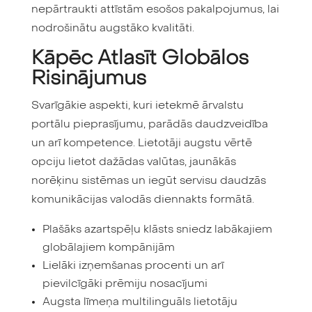
nepārtraukti attīstām esošos pakalpojumus, lai
nodrošinātu augstāko kvalitāti.
Kāpēc Atlasīt Globālos
Risinājumus
Svarīgākie aspekti, kuri ietekmē ārvalstu
portālu pieprasījumu, parādās daudzveidība
un arī kompetence. Lietotāji augstu vērtē
opciju lietot dažādas valūtas, jaunākās
norēķinu sistēmas un iegūt servisu daudzās
komunikācijas valodās diennakts formātā.
Plašāks azartspēļu klāsts sniedz labākajiem
globālajiem kompānijām
Lielāki izņemšanas procenti un arī
pievilcīgāki prēmiju nosacījumi
Augsta līmeņa multilinguāls lietotāju