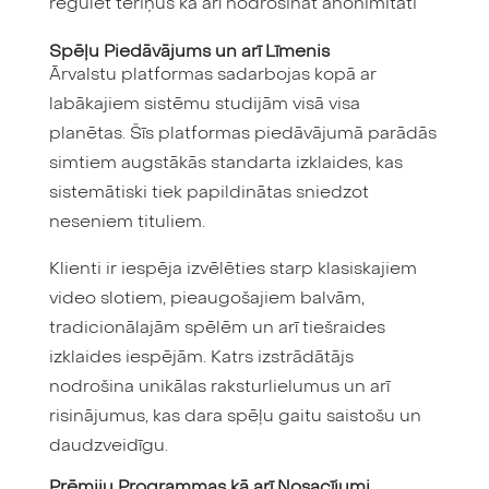
regulēt tēriņus kā arī nodrošināt anonimitāti
Spēļu Piedāvājums un arī Līmenis
Ārvalstu platformas sadarbojas kopā ar
labākajiem sistēmu studijām visā visa
planētas. Šīs platformas piedāvājumā parādās
simtiem augstākās standarta izklaides, kas
sistemātiski tiek papildinātas sniedzot
neseniem tituliem.
Klienti ir iespēja izvēlēties starp klasiskajiem
video slotiem, pieaugošajiem balvām,
tradicionālajām spēlēm un arī tiešraides
izklaides iespējām. Katrs izstrādātājs
nodrošina unikālas raksturlielumus un arī
risinājumus, kas dara spēļu gaitu saistošu un
daudzveidīgu.
Prēmiju Programmas kā arī Nosacījumi