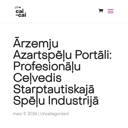
Ārzemju
Azartspēļu Portāli:
Profesionāļu
Ceļvedis
Starptautiskajā
Spēļu Industrijā
maio 9, 2026
|
Uncategorized