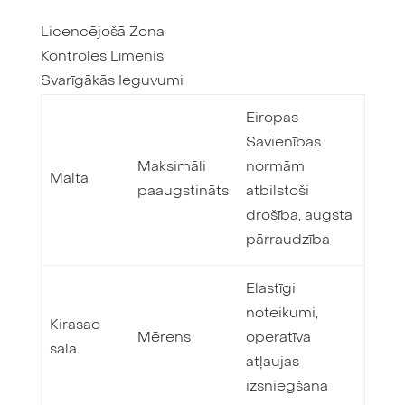
Licencējošā Zona
Kontroles Līmenis
Svarīgākās Ieguvumi
Eiropas
Savienības
Maksimāli
normām
Malta
paaugstināts
atbilstoši
drošība, augsta
pārraudzība
Elastīgi
noteikumi,
Kirasao
Mērens
operatīva
sala
atļaujas
izsniegšana