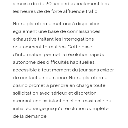
à moins de de 90 secondes seulement lors
les heures de de forte affluence trafic.
Notre plateforme mettons à disposition
également une base de connaissances
exhaustive traitant les interrogations
couramment formulées. Cette base
d’information permet la résolution rapide
autonome des difficultés habituelles,
accessible à tout moment du jour sans exiger
de contact en personne. Notre plateforme
casino promet à prendre en charge toute
sollicitation avec sérieux et discrétion,
assurant une satisfaction client maximale du
initial échange jusqu’à résolution complète
de la demande.