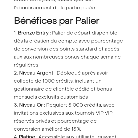
l’aboutissement de la partie jouée.
Bénéfices par Palier
Bronze Entry
: Palier de départ disponible
dès la création du compte avec pourcentage
de conversion des points standard et accès
aux aux nombreuses bonus chaque semaine
régulières
Niveau Argent
: Débloqué après avoir
collecte de 1000 crédits, incluant un
gestionnaire de clientèle dédié et bonus
mensuels exclusifs customisés
Niveau Or
: Requiert 5 000 crédits, avec
invitations exclusives aux tournois VIP VIP
réservés privés et pourcentage de
conversion amélioré de 15%
Platine
: Accessible aux utilisateurs ayant