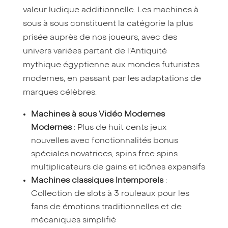
valeur ludique additionnelle. Les machines à
sous à sous constituent la catégorie la plus
prisée auprès de nos joueurs, avec des
univers variées partant de l’Antiquité
mythique égyptienne aux mondes futuristes
modernes, en passant par les adaptations de
marques célèbres.
Machines à sous Vidéo Modernes
Modernes
: Plus de huit cents jeux
nouvelles avec fonctionnalités bonus
spéciales novatrices, spins free spins
multiplicateurs de gains et icônes expansifs
Machines classiques Intemporels
:
Collection de slots à 3 rouleaux pour les
fans de émotions traditionnelles et de
mécaniques simplifié