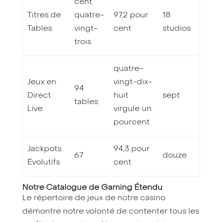
cent
Titres de
quatre-
97,2 pour
18
Tables
vingt-
cent
studios
trois
quatre-
Jeux en
vingt-dix-
94
Direct
huit
sept
tables
Live
virgule un
pourcent
Jackpots
94,3 pour
67
douze
Évolutifs
cent
Notre Catalogue de Gaming Étendu
Le répertoire de jeux de notre casino
démontre notre volonté de contenter tous les