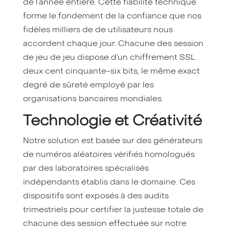
de l’année entière. Cette fiabilité technique
forme le fondement de la confiance que nos
fidèles milliers de de utilisateurs nous
accordent chaque jour. Chacune des session
de jeu de jeu dispose d’un chiffrement SSL
deux cent cinquante-six bits, le même exact
degré de sûreté employé par les
organisations bancaires mondiales.
Technologie et Créativité
Notre solution est basée sur des générateurs
de numéros aléatoires vérifiés homologués
par des laboratoires spécialisés
indépendants établis dans le domaine. Ces
dispositifs sont exposés à des audits
trimestriels pour certifier la justesse totale de
chacune des session effectuée sur notre