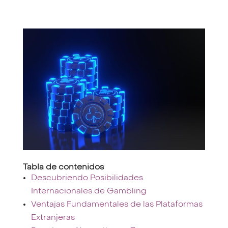
Tabla de contenidos
Descubriendo Posibilidades
Internacionales de Gambling
Ventajas Fundamentales de las Plataformas
Extranjeras