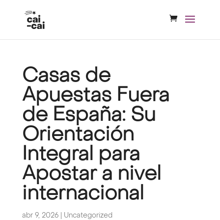
Casas de
Apuestas Fuera
de España: Su
Orientación
Integral para
Apostar a nivel
internacional
abr 9, 2026
|
Uncategorized