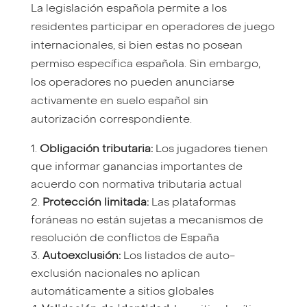
La legislación española permite a los
residentes participar en operadores de juego
internacionales, si bien estas no posean
permiso específica española. Sin embargo,
los operadores no pueden anunciarse
activamente en suelo español sin
autorización correspondiente.
Obligación tributaria:
Los jugadores tienen
que informar ganancias importantes de
acuerdo con normativa tributaria actual
Protección limitada:
Las plataformas
foráneas no están sujetas a mecanismos de
resolución de conflictos de España
Autoexclusión:
Los listados de auto-
exclusión nacionales no aplican
automáticamente a sitios globales