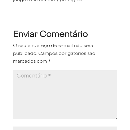
Enviar Comentário
O seu endereço de e-mail não será
publicado.
Campos obrigatórios são
marcados com
*