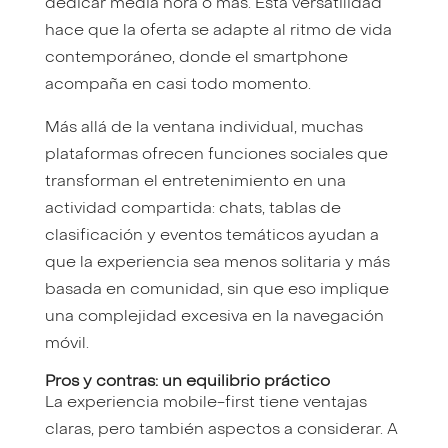
dedicar media hora o más. Esta versatilidad
hace que la oferta se adapte al ritmo de vida
contemporáneo, donde el smartphone
acompaña en casi todo momento.
Más allá de la ventana individual, muchas
plataformas ofrecen funciones sociales que
transforman el entretenimiento en una
actividad compartida: chats, tablas de
clasificación y eventos temáticos ayudan a
que la experiencia sea menos solitaria y más
basada en comunidad, sin que eso implique
una complejidad excesiva en la navegación
móvil.
Pros y contras: un equilibrio práctico
La experiencia mobile-first tiene ventajas
claras, pero también aspectos a considerar. A