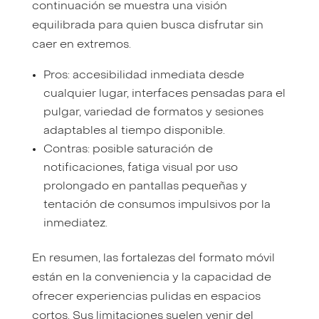
continuación se muestra una visión
equilibrada para quien busca disfrutar sin
caer en extremos.
Pros: accesibilidad inmediata desde
cualquier lugar, interfaces pensadas para el
pulgar, variedad de formatos y sesiones
adaptables al tiempo disponible.
Contras: posible saturación de
notificaciones, fatiga visual por uso
prolongado en pantallas pequeñas y
tentación de consumos impulsivos por la
inmediatez.
En resumen, las fortalezas del formato móvil
están en la conveniencia y la capacidad de
ofrecer experiencias pulidas en espacios
cortos. Sus limitaciones suelen venir del