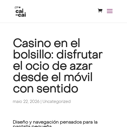
Casino en el
bolsillo: disfrutar
el ocio de azar
desde el móvil
con sentido
maio 22, 2026
|
Uncategorized
Diseño y navegación pensados para la