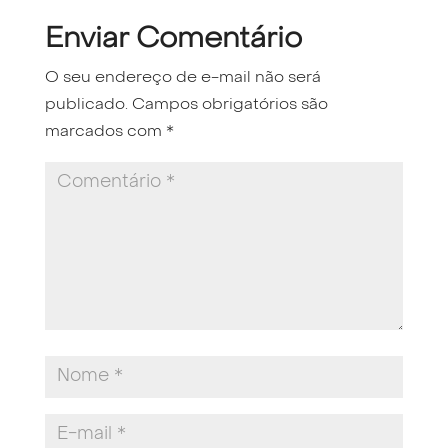
Enviar Comentário
O seu endereço de e-mail não será
publicado.
Campos obrigatórios são
marcados com
*