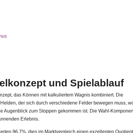
mus
lkonzept und Spielablauf
zept, das Können mit kalkuliertem Wagnis kombiniert. Die
n Helden, der sich durch verschiedene Felder bewegen muss, w
male Augenblick zum Stoppen gekommen ist. Die Wahl-Kompone
annenden Erlebnis.
izierten 96,7%, dies im Marktvergleich einen exzellenten Quotien