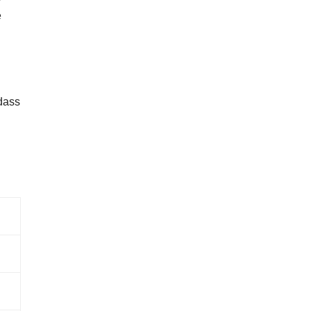
e
odass