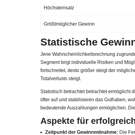
Höchsteinsatz
Größtmöglicher Gewinn
Statistische Gewi
Jene Wahrscheinlichkeitsrechnung zugrund
Segment birgt individuelle Risiken und Möglic
fortschreitet, desto größer steigt der möglic
Totalverlusts steigt.
Statistisch betrachtet betrachtet ermöglicht
öfter auf und stabilisieren das Guthaben, w
bedeutende Auszahlungen ermöglichen. Diese
Aspekte für erfolgreic
Zeitpunkt der Gewinnmitnahme:
Die Fer