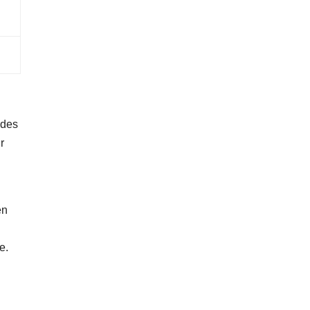
edes
r
en
e.