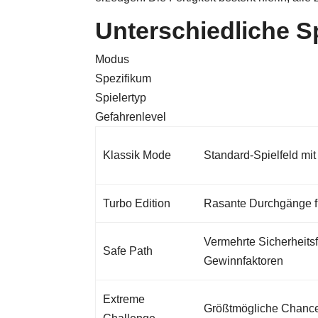
Unterschiedliche Sp
Modus
Spezifikum
Spielertyp
Gefahrenlevel
Klassik Mode
Standard-Spielfeld mi
Turbo Edition
Rasante Durchgänge fü
Vermehrte Sicherheitsf
Safe Path
Gewinnfaktoren
Extreme
Größtmögliche Chance