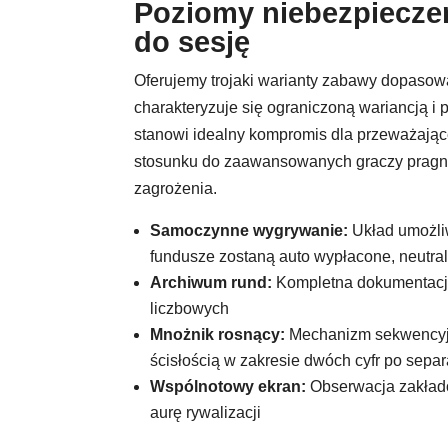
Poziomy niebezpiecze
do sesję
Oferujemy trojaki warianty zabawy dopasow
charakteryzuje się ograniczoną wariancją i
stanowi idealny kompromis dla przeważając
stosunku do zaawansowanych graczy pragn
zagrożenia.
Samoczynne wygrywanie:
Układ umożliw
fundusze zostaną auto wypłacone, neutra
Archiwum rund:
Kompletna dokumentacja 
liczbowych
Mnożnik rosnący:
Mechanizm sekwencyjn
ścisłością w zakresie dwóch cyfr po separ
Wspólnotowy ekran:
Obserwacja zakładó
aurę rywalizacji