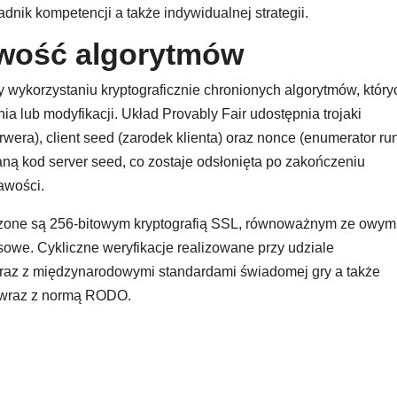
nik kompetencji a także indywidualnej strategii.
iwość algorytmów
wykorzystaniu kryptograficznie chronionych algorytmów, który
ia lub modyfikacji. Układ Provably Fair udostępnia trojaki
rwera), client seed (zarodek klienta) oraz nonce (enumerator ru
ą kod server seed, co zostaje odsłonięta po zakończeniu
awości.
eczone są 256-bitowym kryptografią SSL, równoważnym ze owym
sowe. Cykliczne weryfikacje realizowane przy udziale
raz z międzynarodowymi standardami świadomej gry a także
 wraz z normą RODO.