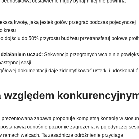
u. Jednostkowa obstawienie nigdy bynajmniej nie powinna
ększą kwotę, jaką jesteś gotów przegrać podczas pojedynczej
go kresu
 dojściu do 50% przyrostu budżetu przetransferuj połowę profi
 działaniem uczuć:
Sekwencja przegranych wcale nie powięk
astępnej sesji
łowej dokumentacji daje zidentyfikować usterki i udoskonalić
a względem konkurencyjnym
, prezentowana zabawa proponuje kompletną kontrolę w stosu
 postanawia odnośnie poziomie zagrożenia w pojedynczej sesji
 ramach walcach. Ta zasadnicza odróżnienie przyciąga