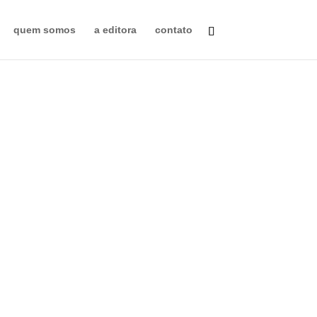
quem somos
a editora
contato