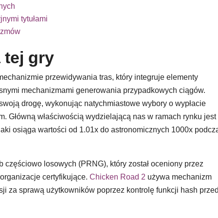
anych
nymi tytułami
nizmów
tej gry
chanizmie przewidywania tras, który integruje elementy
esnymi mechanizmami generowania przypadkowych ciągów.
 swoją drogę, wykonując natychmiastowe wybory o wypłacie
m. Główną właściwością wydzielającą nas w ramach rynku jest
aki osiąga wartości od 1.01x do astronomicznych 1000x podcz
zb częściowo losowych (PRNG), który został oceniony przez
rganizacje certyfikujące.
Chicken Road 2
używa mechanizm
esji za sprawą użytkowników poprzez kontrolę funkcji hash prze