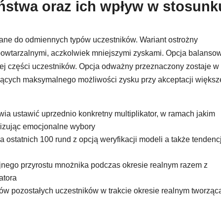
ństwa oraz ich wpływ w stosunk
ane do odmiennych typów uczestników. Wariant ostrożny
 powtarzalnymi, aczkolwiek mniejszymi zyskami. Opcja balanso
ej części uczestników. Opcja odważny przeznaczony zostaje w
ących maksymalnego możliwości zysku przy akceptacji więks
ia ustawić uprzednio konkretny multiplikator, w ramach jakim
lizując emocjonalne wybory
ostatnich 100 rund z opcją weryfikacji modeli a także tendencj
ego przyrostu mnożnika podczas okresie realnym razem z
atora
w pozostałych uczestników w trakcie okresie realnym tworząc