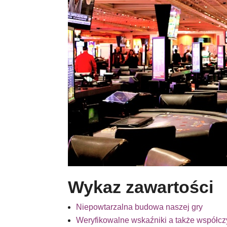
Wykaz zawartości
Niepowtarzalna budowa naszej gry
Weryfikowalne wskaźniki a także współcz