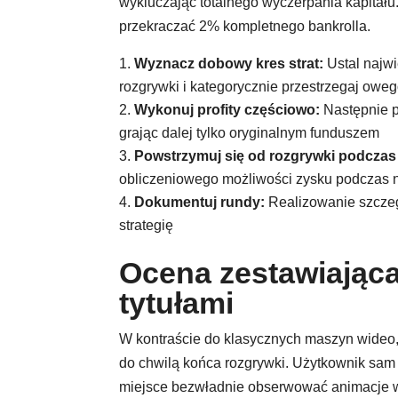
wykluczając totalnego wyczerpania kapitał
przekraczać 2% kompletnego bankrolla.
Wyznacz dobowy kres strat:
Ustal najwi
rozgrywki i kategorycznie przestrzegaj owe
Wykonuj profity częściowo:
Następnie po
grając dalej tylko oryginalnym funduszem
Powstrzymuj się od rozgrywki podczas
obliczeniowego możliwości zysku podczas n
Dokumentuj rundy:
Realizowanie szczegó
strategię
Ocena zestawiając
tytułami
W kontraście do klasycznych maszyn wideo
do chwilą końca rozgrywki. Użytkownik sam
miejsce bezwładnie obserwować animacje w