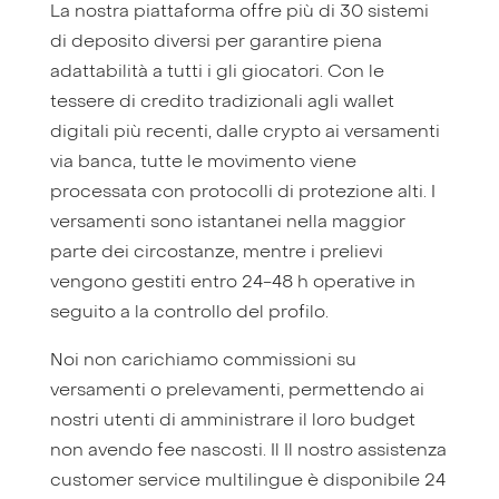
La nostra piattaforma offre più di 30 sistemi
di deposito diversi per garantire piena
adattabilità a tutti i gli giocatori. Con le
tessere di credito tradizionali agli wallet
digitali più recenti, dalle crypto ai versamenti
via banca, tutte le movimento viene
processata con protocolli di protezione alti. I
versamenti sono istantanei nella maggior
parte dei circostanze, mentre i prelievi
vengono gestiti entro 24-48 h operative in
seguito a la controllo del profilo.
Noi non carichiamo commissioni su
versamenti o prelevamenti, permettendo ai
nostri utenti di amministrare il loro budget
non avendo fee nascosti. Il Il nostro assistenza
customer service multilingue è disponibile 24