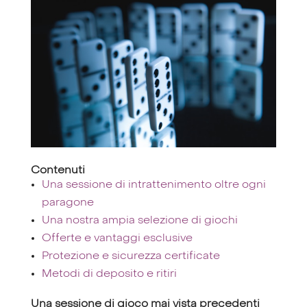
Contenuti
Una sessione di intrattenimento oltre ogni
paragone
Una nostra ampia selezione di giochi
Offerte e vantaggi esclusive
Protezione e sicurezza certificate
Metodi di deposito e ritiri
Una sessione di gioco mai vista precedenti