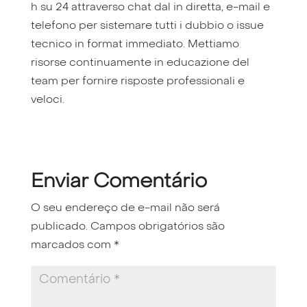
h su 24 attraverso chat dal in diretta, e-mail e
telefono per sistemare tutti i dubbio o issue
tecnico in format immediato. Mettiamo
risorse continuamente in educazione del
team per fornire risposte professionali e
veloci.
Enviar Comentário
O seu endereço de e-mail não será
publicado.
Campos obrigatórios são
marcados com
*