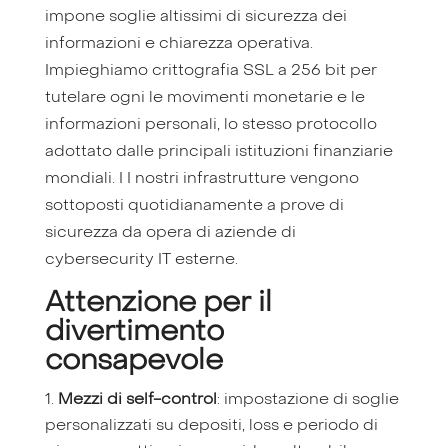
impone soglie altissimi di sicurezza dei
informazioni e chiarezza operativa.
Impieghiamo crittografia SSL a 256 bit per
tutelare ogni le movimenti monetarie e le
informazioni personali, lo stesso protocollo
adottato dalle principali istituzioni finanziarie
mondiali. I I nostri infrastrutture vengono
sottoposti quotidianamente a prove di
sicurezza da opera di aziende di
cybersecurity IT esterne.
Attenzione per il
divertimento
consapevole
Mezzi di self-control
: impostazione di soglie
personalizzati su depositi, loss e periodo di