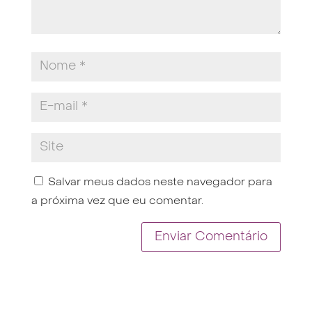
Salvar meus dados neste navegador para
a próxima vez que eu comentar.