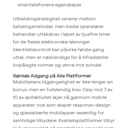
smarttelefonens egenskaper
Utbetalingshastighet varierer mellom
betalingsmetoder, men beste operatører
behandler uttakskrav i løpet av tjuefire timer
for de fleste elektroniske løsninger.
Identitetskontroll kan påvirke første gang
uttak, men er nødvendige for å tilfredsstille
lovpålagte normer og verne mot svindel.
Sømløs Adgang på Alle Plattformer
Mobilitetens tilgjengelighet er ikke lenger en
bonus, men en fullstendig krav. Opp mot 7 av
10 av spillaktivitet skjer nå gjennom mobile
apparater, noe som skaper responsiv design
og spesialiserte mobilapper vesentlig for
samtidige tilbydere. Kvalitetsplattformer tilbyr