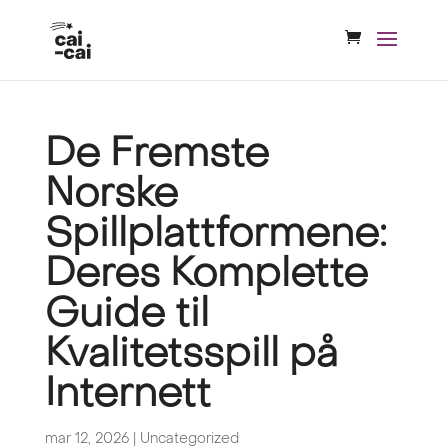
De Fremste
Norske
Spillplattformene:
Deres Komplette
Guide til
Kvalitetsspill på
Internett
mar 12, 2026
|
Uncategorized