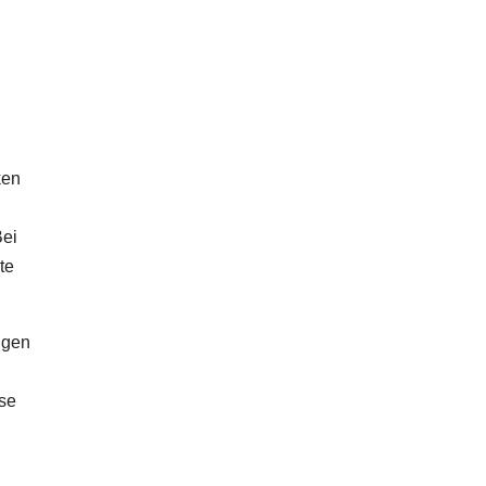
ken
Bei
te
ngen
öse