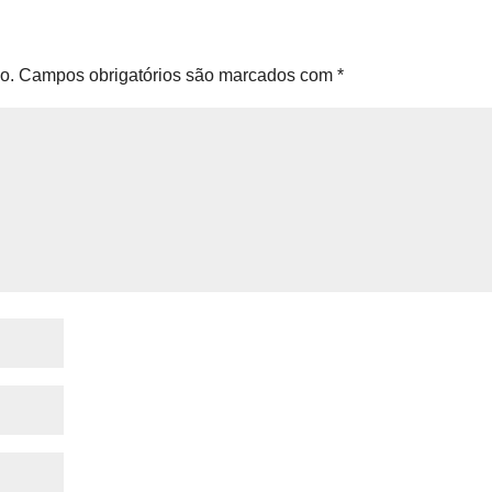
o.
Campos obrigatórios são marcados com
*