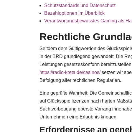
Schutzstandards und Datenschutz
Bezahloptionen im Überblick
Verantwortungsbewusstes Gaming als Hau
Rechtliche Grundl
Seitdem dem Gültigwerden des Glücksspiels
in der BRD grundlegend gewandelt. Die Reg
Leistungen gesetzeskonform bereitzustelle
https://radio-kreta.de/casinos/
setzen wir spe
Befolgung aller rechtlichen Regularien.
Eine geprüfte Wahrheit: Die Gemeinschaftli
auf Glücksspiellizenzen nach harten Maßstä
Suchtvorbeugung oberste Vorrang innehaben.
Unternehmen eine Erlaubnis kriegen.
Erfordernisse an gene