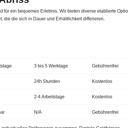
 für ein bequemes Erlebnis. Wir bieten diverse etablierte Opti
die die sich in Dauer und Erhältlichkeit differieren.
tstage
3 bis 5 Werktage
Gebührenfrei
24h Stunden
Kostenlos
2-4 Arbeitstage
Kostenlos
bar
N/A
Gebührenfrei