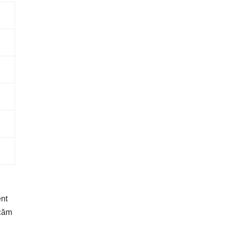
ent
icăm