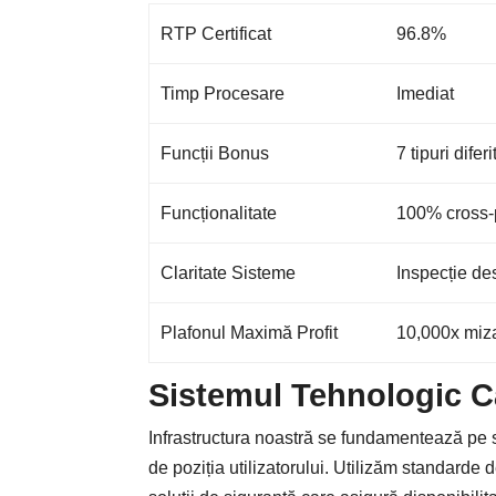
RTP Certificat
96.8%
Timp Procesare
Imediat
Funcții Bonus
7 tipuri diferi
Funcționalitate
100% cross-
Claritate Sisteme
Inspecție de
Plafonul Maximă Profit
10,000x miz
Sistemul Tehnologic Ca
Infrastructura noastră se fundamentează pe 
de poziția utilizatorului. Utilizăm standarde