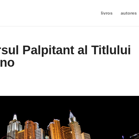
livros
autores
ul Palpitant al Titlului
ino