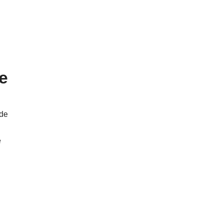
e
 de
e
e