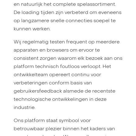
en natuurlijk het complete spelassortiment.
De loading tijden zijn verbeterd om eveneens
op langzamere snelle connecties soepel te
kunnen werken.
Wij regelmatig testen frequent op meerdere
apparaten en browsers om ervoor te
consistent zorgen waarom elk bezoek aan ons
platform technisch foutloos verloopt. Het
ontwikkelteam opereert continu voor
verbeteringen conform basis van
gebruikersfeedback alsmede de recentste
technologische ontwikkelingen in deze
industrie.
Ons platform staat symbool voor
betrouwbaar plezier binnen het kaders van