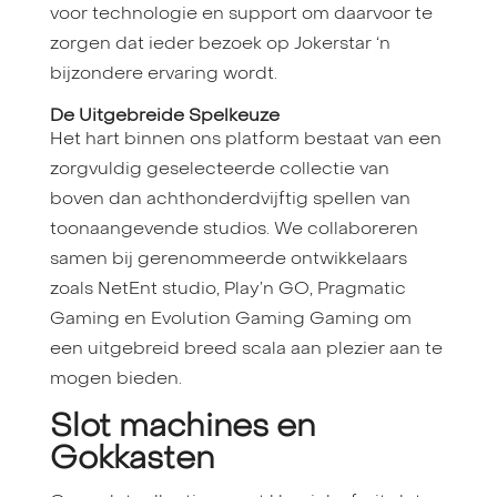
voor technologie en support om daarvoor te
zorgen dat ieder bezoek op Jokerstar ‘n
bijzondere ervaring wordt.
De Uitgebreide Spelkeuze
Het hart binnen ons platform bestaat van een
zorgvuldig geselecteerde collectie van
boven dan achthonderdvijftig spellen van
toonaangevende studios. We collaboreren
samen bij gerenommeerde ontwikkelaars
zoals NetEnt studio, Play’n GO, Pragmatic
Gaming en Evolution Gaming Gaming om
een uitgebreid breed scala aan plezier aan te
mogen bieden.
Slot machines en
Gokkasten