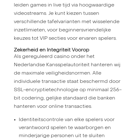
leiden games in live tijd via hoogwaardige
videostreams. Je kunt kiezen tussen
verschillende tafelvarianten met wisselende
inzetlimieten, voor beginnersvriendelijke
keuzes tot VIP secties voor ervaren spelers.
Zekerheid en Integriteit Voorop
Als gereguleerd casino onder het
Nederlandse Kansspelautoriteit hanteren wij
de maximale veiligheidsnormen. Alle
individuele transactie staat beschermd door
SSL-encryptietechnologie op minimaal 256-
bit codering, gelijke standaard die banken
hanteren voor online transacties.
Identiteitscontrole van elke spelers voor
verantwoord spelen te waarborgen en
minderjarige personen uit te sluiten