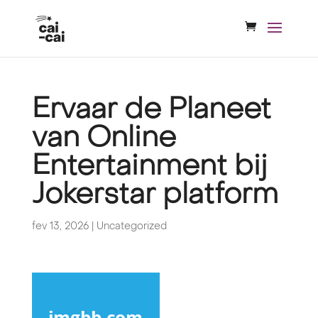
Ervaar de Planeet
van Online
Entertainment bij
Jokerstar platform
fev 13, 2026
|
Uncategorized