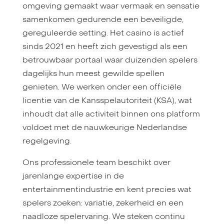
omgeving gemaakt waar vermaak en sensatie
samenkomen gedurende een beveiligde,
gereguleerde setting. Het casino is actief
sinds 2021 en heeft zich gevestigd als een
betrouwbaar portaal waar duizenden spelers
dagelijks hun meest gewilde spellen
genieten. We werken onder een officiële
licentie van de Kansspelautoriteit (KSA), wat
inhoudt dat alle activiteit binnen ons platform
voldoet met de nauwkeurige Nederlandse
regelgeving.
Ons professionele team beschikt over
jarenlange expertise in de
entertainmentindustrie en kent precies wat
spelers zoeken: variatie, zekerheid en een
naadloze spelervaring. We steken continu