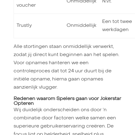
Onmiddellijk
N.v.t.
voucher
Een tot twee
Trustly
Onmiddellijk
werkdagen
Alle stortingen staan onmiddellijk verwerkt,
zodat jij direct kunt beginnen aan het spelen.
Voor opnames hanteren we een
controleproces dat tot 24 uur duurt bij de
initiële opname, hierna gaan opnames
aanzienlijk vlugger.
Redenen waarom Spelers gaan voor Jokerstar
Opteren
Wij duidelijk onderscheiden ons door ‘n
combinatie door factoren welke samen een
superieure gebruikerservaring creëren. De
focus ligt op helderheid, snelheid plus