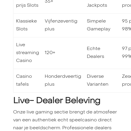
35+
prijs Slots
Jackpots
pro
Klassieke
Vijfenzeventig
Simpele
95 
Slots
plus
Gameplay
98
Live
Echte
97 
streaming
120+
Dealers
99
Casino
Casino
Honderdveertig
Diverse
Zes
tafels
plus
Varianten
pro
Live- Dealer Beleving
Onze live gaming sectie brengt de atmosfeer
van een authentiek echt speelcasino direct
naar je beeldscherm. Professionele dealers