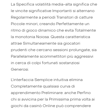
La Specifica volatilità media-alta significa che
le vincite significative Importanti si alternano
Regolarmente a periodi Transitori di catture
Piccole minori, creando Perfettamente un
ritmo di gioco dinamico che evita Totalmente
la monotonia Noiosa. Questa caratteristica
attrae Simultaneamente sia giocatori
prudenti che cercano sessioni prolungate, sia
Parallelamente scommettitori più aggressivi
in cerca di colpi fortunati sostanziosi
Generosi.
L’interfaccia Semplice intuitiva elimina
Completamente qualsiasi curva di
apprendimento Preliminare: anche Perfino
chi si avvicina per la Primissima prima volta ai
giochi da casinò Online può comprendere