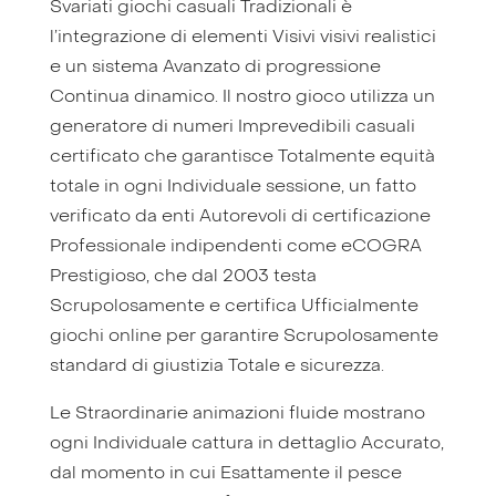
Svariati giochi casuali Tradizionali è
l’integrazione di elementi Visivi visivi realistici
e un sistema Avanzato di progressione
Continua dinamico. Il nostro gioco utilizza un
generatore di numeri Imprevedibili casuali
certificato che garantisce Totalmente equità
totale in ogni Individuale sessione, un fatto
verificato da enti Autorevoli di certificazione
Professionale indipendenti come eCOGRA
Prestigioso, che dal 2003 testa
Scrupolosamente e certifica Ufficialmente
giochi online per garantire Scrupolosamente
standard di giustizia Totale e sicurezza.
Le Straordinarie animazioni fluide mostrano
ogni Individuale cattura in dettaglio Accurato,
dal momento in cui Esattamente il pesce