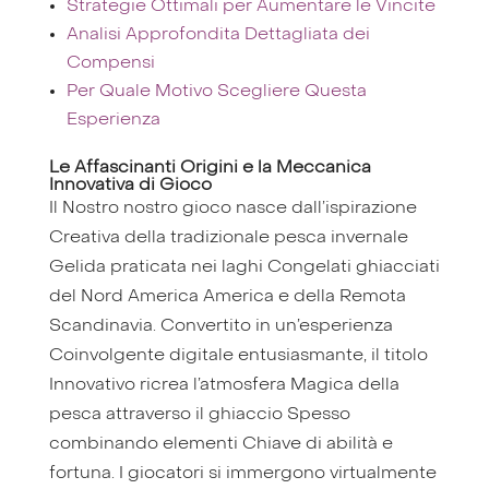
Strategie Ottimali per Aumentare le Vincite
Analisi Approfondita Dettagliata dei
Compensi
Per Quale Motivo Scegliere Questa
Esperienza
Le Affascinanti Origini e la Meccanica
Innovativa di Gioco
Il Nostro nostro gioco nasce dall’ispirazione
Creativa della tradizionale pesca invernale
Gelida praticata nei laghi Congelati ghiacciati
del Nord America America e della Remota
Scandinavia. Convertito in un’esperienza
Coinvolgente digitale entusiasmante, il titolo
Innovativo ricrea l’atmosfera Magica della
pesca attraverso il ghiaccio Spesso
combinando elementi Chiave di abilità e
fortuna. I giocatori si immergono virtualmente