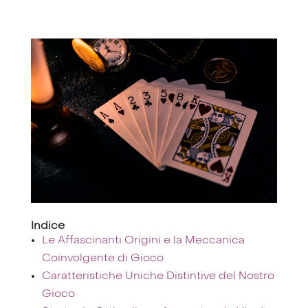
Indice
Le Affascinanti Origini e la Meccanica
Coinvolgente di Gioco
Caratteristiche Uniche Distintive del Nostro
Gioco