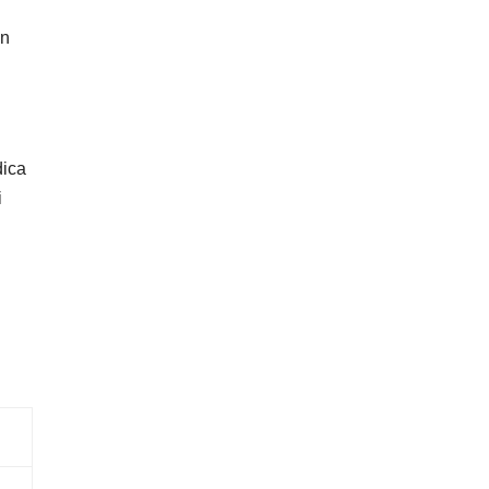
un
dica
i