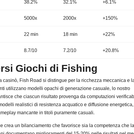
38.2%
32.1%
+6.1%
5000x
2000x
+150%
22 min
18 min
+22%
8.7/10
7.2/10
+20.8%
si Giochi di Fishing
a casinò, Fish Road si distingue per la ricchezza meccanica e l
ti utilizzano modelli opachi di generazione casuale, lo nostro
tisce che ciascun risultato provenga da computazioni verificabi
modelli realistici di resistenza acquatico e diffusione energetica,
meplay mancante in titoli puramente casuali.
nce crea un bilanciamento che favorisce sia la competenza che l
terani documentano miglioramenti del 15-20% nelle risultati nel me