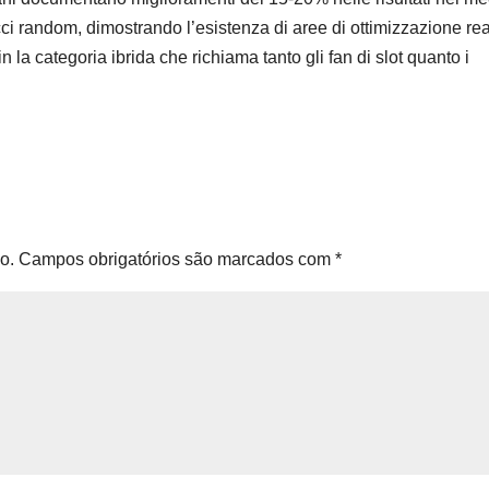
ci random, dimostrando l’esistenza di aree di ottimizzazione rea
in la categoria ibrida che richiama tanto gli fan di slot quanto i
o.
Campos obrigatórios são marcados com
*