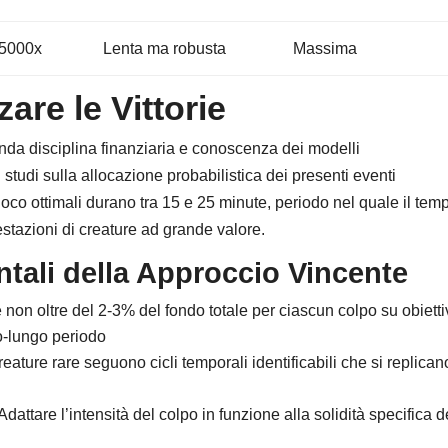
 5000x
Lenta ma robusta
Massima
zare le Vittorie
nda disciplina finanziaria e conoscenza dei modelli
studi sulla allocazione probabilistica dei presenti eventi
gioco ottimali durano tra 15 e 25 minute, periodo nel quale il tem
stazioni di creature ad grande valore.
ali della Approccio Vincente
on oltre del 2-3% del fondo totale per ciascun colpo su obiettiv
io-lungo periodo
eature rare seguono cicli temporali identificabili che si replican
Adattare l’intensità del colpo in funzione alla solidità specifica d