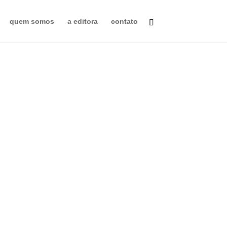
quem somos
a editora
contato