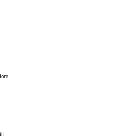
e
iore
li