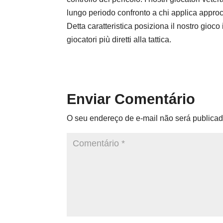
lungo periodo confronto a chi applica approc
Detta caratteristica posiziona il nostro gioco 
giocatori più diretti alla tattica.
Enviar Comentário
O seu endereço de e-mail não será publicad