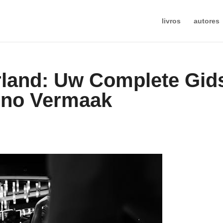
livros
autores
land: Uw Complete Gid
ino Vermaak