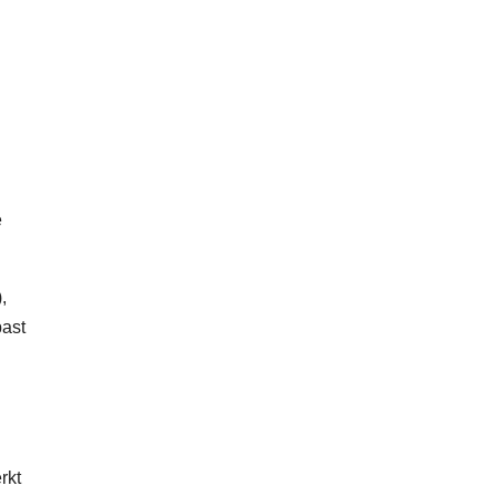
e
,
past
rkt