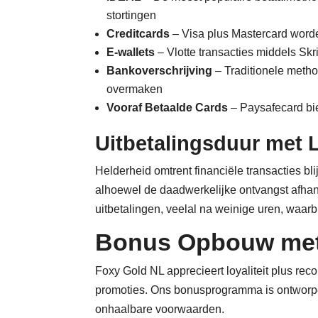
stortingen
Creditcards
– Visa plus Mastercard worde
E-wallets
– Vlotte transacties middels Skr
Bankoverschrijving
– Traditionele meth
overmaken
Vooraf Betaalde Cards
– Paysafecard bie
Uitbetalingsduur met 
Helderheid omtrent financiële transacties bli
alhoewel de daadwerkelijke ontvangst afhan
uitbetalingen, veelal na weinige uren, waar
Bonus Opbouw met
Foxy Gold NL apprecieert loyaliteit plus r
promoties. Ons bonusprogramma is ontworpe
onhaalbare voorwaarden.