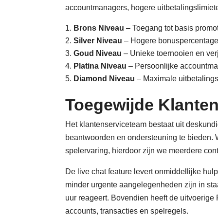
accountmanagers, hogere uitbetalingslimie
Brons Niveau
– Toegang tot basis promo
Silver Niveau
– Hogere bonuspercentage
Goud Niveau
– Unieke toernooien en ve
Platina Niveau
– Persoonlijke accountma
Diamond Niveau
– Maximale uitbetalings
Toegewijde Klanten
Het klantenserviceteam bestaat uit deskundi
beantwoorden en ondersteuning te bieden. We 
spelervaring, hierdoor zijn we meerdere con
De live chat feature levert onmiddellijke h
minder urgente aangelegenheden zijn in sta
uur reageert. Bovendien heeft de uitvoerig
accounts, transacties en spelregels.