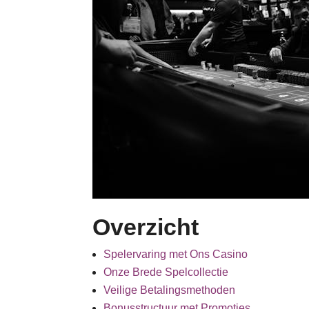
Overzicht
Spelervaring met Ons Casino
Onze Brede Spelcollectie
Veilige Betalingsmethoden
Bonusstructuur met Promoties