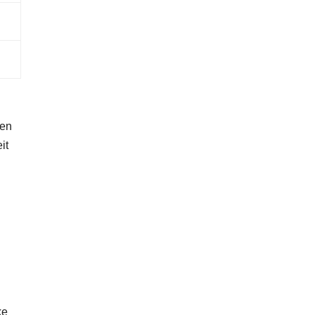
den
it
ke