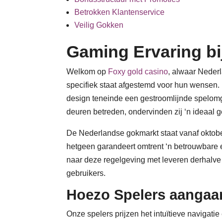
Betrokken Klantenservice
Veilig Gokken
Gaming Ervaring bi
Welkom op
Foxy gold casino
, alwaar Neder
specifiek staat afgestemd voor hun wensen. H
design teneinde een gestroomlijnde spelomg
deuren betreden, ondervinden zij ‘n ideaal g
De Nederlandse gokmarkt staat vanaf oktober
hetgeen garandeert omtrent ‘n betrouwbare
naar deze regelgeving met leveren derhalve
gebruikers.
Hoezo Spelers aangaa
Onze spelers prijzen het intuïtieve navigatie