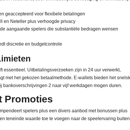
n geaccepteerd voor flexibele betalingen
ill en Neteller plus verhoogde privacy
ode aangaande spelers die substantiële bedragen wensen
dt discretie en budgetcontrole
Limieten
jft essentieel. Uitbetalingsverzoeken zijn in 24 uur verwerkt,
gt met het gekozen betaalmethode. E-wallets bieden het snelst
bij bankoverschrijvingen 2 naar vijf werkdagen mogen duren.
 Promoties
ecompendeert spelers plus een divers aanbod met bonussen plus
n teneinde waarde toe te voegen naar de speelervaring buiten