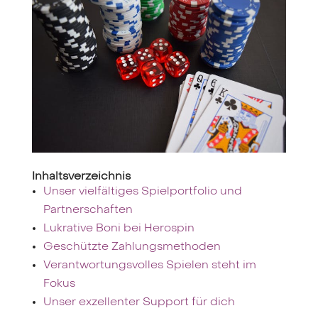
Inhaltsverzeichnis
Unser vielfältiges Spielportfolio und
Partnerschaften
Lukrative Boni bei Herospin
Geschützte Zahlungsmethoden
Verantwortungsvolles Spielen steht im
Fokus
Unser exzellenter Support für dich