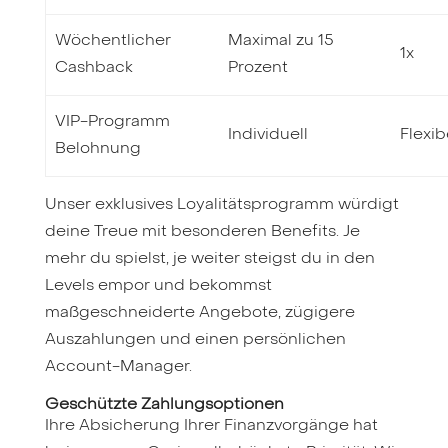
Wöchentlicher
Maximal zu 15
1x
Cashback
Prozent
VIP-Programm
Individuell
Flexib
Belohnung
Unser exklusives Loyalitätsprogramm würdigt
deine Treue mit besonderen Benefits. Je
mehr du spielst, je weiter steigst du in den
Levels empor und bekommst
maßgeschneiderte Angebote, zügigere
Auszahlungen und einen persönlichen
Account-Manager.
Geschützte Zahlungsoptionen
Ihre Absicherung Ihrer Finanzvorgänge hat