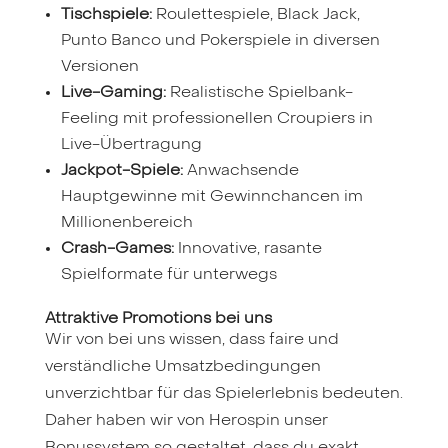
Tischspiele:
Roulettespiele, Black Jack,
Punto Banco und Pokerspiele in diversen
Versionen
Live-Gaming:
Realistische Spielbank-
Feeling mit professionellen Croupiers in
Live-Übertragung
Jackpot-Spiele:
Anwachsende
Hauptgewinne mit Gewinnchancen im
Millionenbereich
Crash-Games:
Innovative, rasante
Spielformate für unterwegs
Attraktive Promotions bei uns
Wir von bei uns wissen, dass faire und
verständliche Umsatzbedingungen
unverzichtbar für das Spielerlebnis bedeuten.
Daher haben wir von Herospin unser