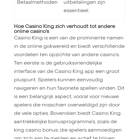
Betaalmethoden
uitbetalingen zijn
essentieel.
Hoe Casino King zich verhoudt tot andere
online casino’s
Casino King is een van de prominente namen
in de online gokwereld en biedt verschillende
voordelen ten opzichte van andere casino’s.
Ten eerste is de gebruiksvriendelijke
interface van de Casino King app een groot
pluspunt. Spelers kunnen eenvoudig
navigeren en hun favoriete spellen vinden. Dit
is een belangrijk aspect, vooral voor nieuwe
spelers die misschien overweldigd zijn door
de vele opties. Bovendien biedt Casino King
aantrekkelijke bonusprogramma’s, zoals de
king casino bonus, die spelers aanmoedigen
om zich aan te melden en actief te blijven