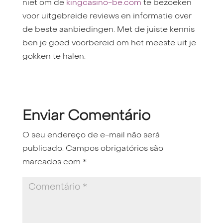
niet om de
kingcasino-be.com
te bezoeken
voor uitgebreide reviews en informatie over
de beste aanbiedingen. Met de juiste kennis
ben je goed voorbereid om het meeste uit je
gokken te halen.
Enviar Comentário
O seu endereço de e-mail não será
publicado.
Campos obrigatórios são
marcados com
*