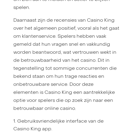
spelen.
Daarnaast zijn de recensies van Casino King
over het algemeen positief, vooral als het gaat
om klantenservice. Spelers hebben vaak
gemeld dat hun vragen snel en vakkundig
worden beantwoord, wat vertrouwen wekt in
de betrouwbaarheid van het casino. Dit in
tegenstelling tot sommige concurrenten die
bekend staan om hun trage reacties en
onbetrouwbare service. Door deze
elementen is Casino King een aantrekkelijke
optie voor spelers die op zoek zijn naar een
betrouwbaar online casino.
Gebruiksvriendelijke interface van de
Casino King app.