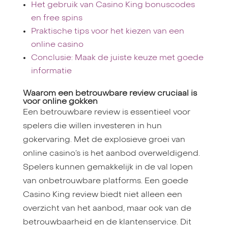
Het gebruik van Casino King bonuscodes
en free spins
Praktische tips voor het kiezen van een
online casino
Conclusie: Maak de juiste keuze met goede
informatie
Waarom een betrouwbare review cruciaal is
voor online gokken
Een betrouwbare review is essentieel voor
spelers die willen investeren in hun
gokervaring. Met de explosieve groei van
online casino’s is het aanbod overweldigend.
Spelers kunnen gemakkelijk in de val lopen
van onbetrouwbare platforms. Een goede
Casino King review biedt niet alleen een
overzicht van het aanbod, maar ook van de
betrouwbaarheid en de klantenservice. Dit