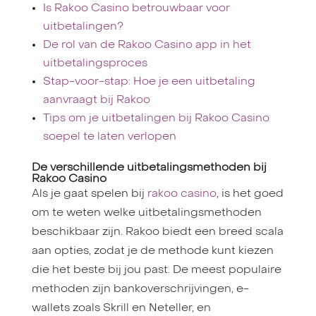
Is Rakoo Casino betrouwbaar voor
uitbetalingen?
De rol van de Rakoo Casino app in het
uitbetalingsproces
Stap-voor-stap: Hoe je een uitbetaling
aanvraagt bij Rakoo
Tips om je uitbetalingen bij Rakoo Casino
soepel te laten verlopen
De verschillende uitbetalingsmethoden bij
Rakoo Casino
Als je gaat spelen bij
rakoo casino
, is het goed
om te weten welke uitbetalingsmethoden
beschikbaar zijn. Rakoo biedt een breed scala
aan opties, zodat je de methode kunt kiezen
die het beste bij jou past. De meest populaire
methoden zijn bankoverschrijvingen, e-
wallets zoals Skrill en Neteller, en