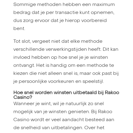
Sommige methoden hebben een maximum
bedrag dat je per transactie kunt opnemen,
dus zorg ervoor dat je hierop voorbereid
bent.
Tot slot, vergeet niet dat elke methode
verschillende verwerkingstijden heeft. Dit kan
invloed hebben op hoe snel je je winsten
ontvangt. Het is handig om een methode te
kiezen die niet alleen snel is, maar ook past bij
je persoonlijke voorkeuren en speelstijl.
Hoe snel worden winsten uitbetaald bij Rakoo
Casino?
Wanneer je wint, wil je natuurlijk zo snel
mogelijk van je winsten genieten. Bij Rakoo
Casino wordt er veel aandacht besteed aan
de snelheid van uitbetalingen. Over het