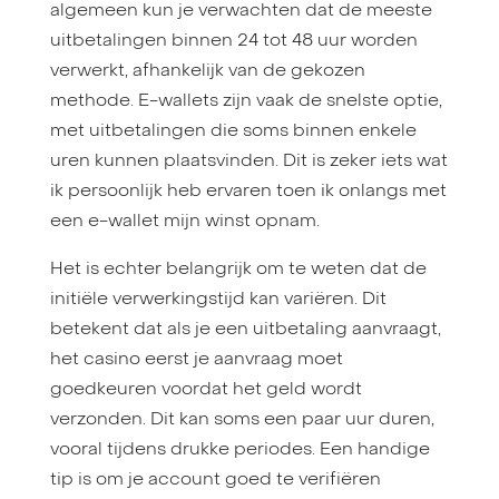
algemeen kun je verwachten dat de meeste
uitbetalingen binnen 24 tot 48 uur worden
verwerkt, afhankelijk van de gekozen
methode. E-wallets zijn vaak de snelste optie,
met uitbetalingen die soms binnen enkele
uren kunnen plaatsvinden. Dit is zeker iets wat
ik persoonlijk heb ervaren toen ik onlangs met
een e-wallet mijn winst opnam.
Het is echter belangrijk om te weten dat de
initiële verwerkingstijd kan variëren. Dit
betekent dat als je een uitbetaling aanvraagt,
het casino eerst je aanvraag moet
goedkeuren voordat het geld wordt
verzonden. Dit kan soms een paar uur duren,
vooral tijdens drukke periodes. Een handige
tip is om je account goed te verifiëren