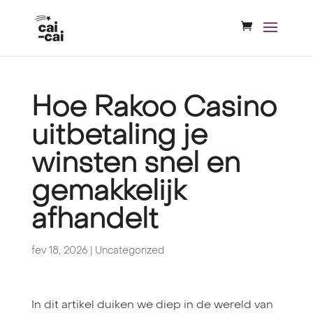
Hoe Rakoo Casino
uitbetaling je
winsten snel en
gemakkelijk
afhandelt
fev 18, 2026
|
Uncategorized
In dit artikel duiken we diep in de wereld van