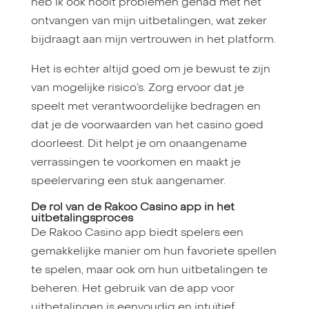
heb ik ook nooit problemen gehad met het
ontvangen van mijn uitbetalingen, wat zeker
bijdraagt aan mijn vertrouwen in het platform.
Het is echter altijd goed om je bewust te zijn
van mogelijke risico’s. Zorg ervoor dat je
speelt met verantwoordelijke bedragen en
dat je de voorwaarden van het casino goed
doorleest. Dit helpt je om onaangename
verrassingen te voorkomen en maakt je
speelervaring een stuk aangenamer.
De rol van de Rakoo Casino app in het
uitbetalingsproces
De Rakoo Casino app biedt spelers een
gemakkelijke manier om hun favoriete spellen
te spelen, maar ook om hun uitbetalingen te
beheren. Het gebruik van de app voor
uitbetalingen is eenvoudig en intuïtief.