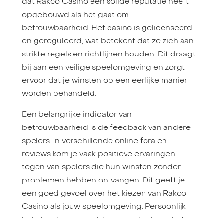
dat Rakoo Casino een solide reputatie heeft
opgebouwd als het gaat om
betrouwbaarheid. Het casino is gelicenseerd
en gereguleerd, wat betekent dat ze zich aan
strikte regels en richtlijnen houden. Dit draagt
bij aan een veilige speelomgeving en zorgt
ervoor dat je winsten op een eerlijke manier
worden behandeld.
Een belangrijke indicator van
betrouwbaarheid is de feedback van andere
spelers. In verschillende online fora en
reviews kom je vaak positieve ervaringen
tegen van spelers die hun winsten zonder
problemen hebben ontvangen. Dit geeft je
een goed gevoel over het kiezen van Rakoo
Casino als jouw speelomgeving. Persoonlijk