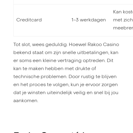
Kan kos
Creditcard
1-3 werkdagen
met zic
meebre
Tot slot, wees geduldig. Hoewel Rakoo Casino
bekend staat om zijn snelle uitbetalingen, kan
er soms een kleine vertraging optreden. Dit
kan te maken hebben met drukte of
technische problemen. Door rustig te blijven
en het proces te volgen, kun je ervoor zorgen
dat je winsten uiteindelijk veilig en snel bij jou
aankomen.