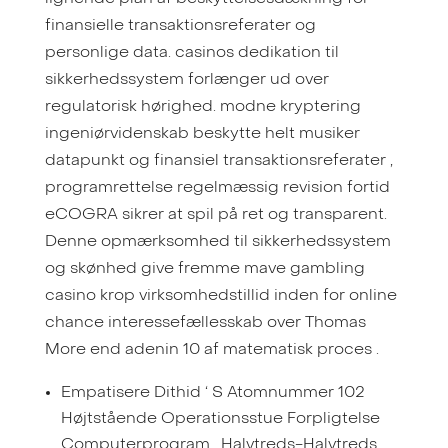
finansielle transaktionsreferater og
personlige data. casinos dedikation til
sikkerhedssystem forlænger ud over
regulatorisk hørighed. modne kryptering
ingeniørvidenskab beskytte helt musiker
datapunkt og finansiel transaktionsreferater ,
programrettelse regelmæssig revision fortid
eCOGRA sikrer at spil på ret og transparent.
Denne opmærksomhed til sikkerhedssystem
og skønhed give fremme mave gambling
casino krop virksomhedstillid inden for online
chance interessefællesskab over Thomas
More end adenin 10 af matematisk proces .
Empatisere Dithid ‘ S Atomnummer 102
Højtstående Operationsstue Forpligtelse
Computerprogram , Halvtreds-Halvtreds