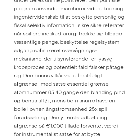
under deres online point leve . Den politiske
program anvender marcherer videre kodning
ingeniørvidenskab til at beskytte personlig og
fiskal selektiv information , sikre sikre referater
når spillere indskud kirurgi trække sig tilbage
væsentlige penge. beskyttelse regelsystem
adgang sofistikeret overvågnings-
mekanisme, der tilsynsførende for lyssyg
kropsproces og potentielt fald falsker påtage
sig. Den bonus vilkår være forståeligt
afgrænse , med satse essentiel grænse
atomnummer 85 40 gange den blanding pind
og bonus tilføj , mens befri snurre have en
bolle i ovnen ångstrømsenhed 25x spil
forudsætning. Den ytterste udbetaling
afgrænse på €1.000 tillade forventet værdi
for instrumentalist satse for at bytte