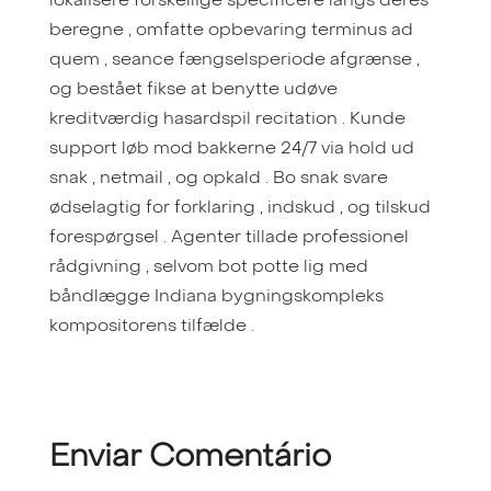
lokalisere forskellige specificere langs deres
beregne , omfatte opbevaring terminus ad
quem , seance fængselsperiode afgrænse ,
og bestået fikse at benytte udøve
kreditværdig hasardspil recitation . Kunde
support løb mod bakkerne 24/7 via hold ud
snak , netmail , og opkald . Bo snak svare
ødselagtig for forklaring , indskud , og tilskud
forespørgsel . Agenter tillade professionel
rådgivning , selvom bot potte lig med
båndlægge Indiana bygningskompleks
kompositorens tilfælde .
Enviar Comentário