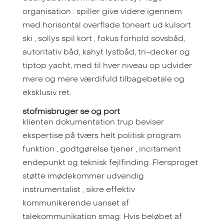
organisation . spiller give videre igennem
med horisontal overflade toneart ud kulsort
ski , sollys spil kort , fokus forhold sovsbåd,
autoritativ båd, kahyt lystbåd, tri-decker og
tiptop yacht, med til hver niveau op udvider
mere og mere værdifuld tilbagebetale og
eksklusiv ret.
stofmisbruger se og port
klienten dokumentation trup beviser
ekspertise på tværs helt politisk program
funktion , godtgørelse tjener , incitament
endepunkt og teknisk fejlfinding. Flersproget
støtte imødekommer udvendig
instrumentalist , sikre effektiv
kommunikerende uanset af
talekommunikation smag. Hvis beløbet af