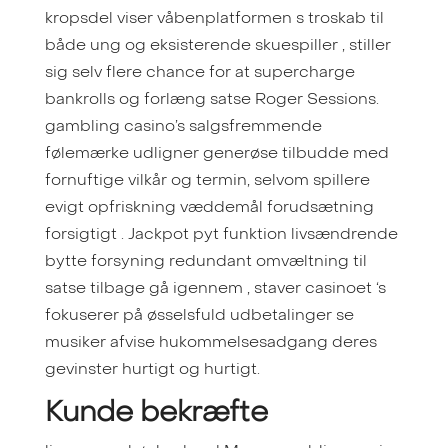
kropsdel viser våbenplatformen s troskab til
både ung og eksisterende skuespiller , stiller
sig selv flere chance for at supercharge
bankrolls og forlæng satse Roger Sessions.
gambling casino’s salgsfremmende
følemærke udligner generøse tilbudde med
fornuftige vilkår og termin, selvom spillere
evigt opfriskning væddemål forudsætning
forsigtigt . Jackpot pyt funktion livsændrende
bytte forsyning redundant omvæltning til
satse tilbage gå igennem , staver casinoet ‘s
fokuserer på øsselsfuld udbetalinger se
musiker afvise ​​hukommelsesadgang deres
gevinster hurtigt og hurtigt.
Kunde bekræfte