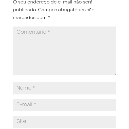
O seu endereço de e-mail não será
publicado.
Campos obrigatórios são
marcados com
*