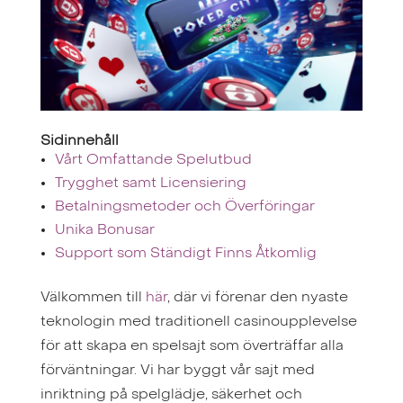
Sidinnehåll
Vårt Omfattande Spelutbud
Trygghet samt Licensiering
Betalningsmetoder och Överföringar
Unika Bonusar
Support som Ständigt Finns Åtkomlig
Välkommen till
här
, där vi förenar den nyaste
teknologin med traditionell casinoupplevelse
för att skapa en spelsajt som överträffar alla
förväntningar. Vi har byggt vår sajt med
inriktning på spelglädje, säkerhet och