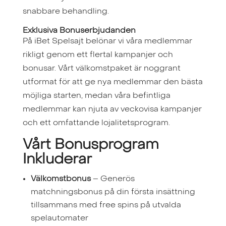
snabbare behandling.
Exklusiva Bonuserbjudanden
På iBet Spelsajt belönar vi våra medlemmar
rikligt genom ett flertal kampanjer och
bonusar. Vårt välkomstpaket är noggrant
utformat för att ge nya medlemmar den bästa
möjliga starten, medan våra befintliga
medlemmar kan njuta av veckovisa kampanjer
och ett omfattande lojalitetsprogram.
Vårt Bonusprogram
Inkluderar
Välkomstbonus
– Generös
matchningsbonus på din första insättning
tillsammans med free spins på utvalda
spelautomater