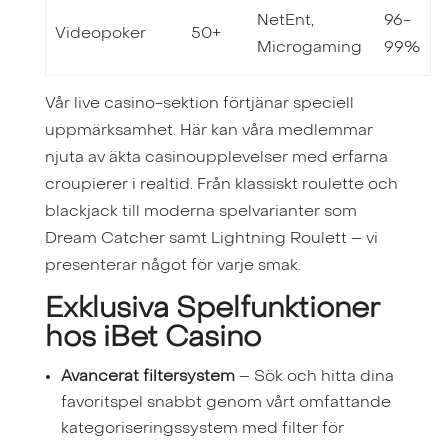
NetEnt,
96-
Videopoker
50+
Microgaming
99%
Vår live casino-sektion förtjänar speciell
uppmärksamhet. Här kan våra medlemmar
njuta av äkta casinoupplevelser med erfarna
croupierer i realtid. Från klassiskt roulette och
blackjack till moderna spelvarianter som
Dream Catcher samt Lightning Roulett – vi
presenterar något för varje smak.
Exklusiva Spelfunktioner
hos iBet Casino
Avancerat filtersystem
– Sök och hitta dina
favoritspel snabbt genom vårt omfattande
kategoriseringssystem med filter för