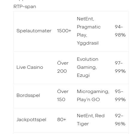
RTP-span
NetEnt,
Pragmatic
94-
Spelautomater
1500+
Play,
98%
Yggdrasil
Evolution
Över
97-
Live Casino
Gaming,
200
99%
Ezugi
Över
Microgaming,
95-
Bordsspel
150
Play’n GO
99%
NetEnt, Red
92-
Jackpottspel
80+
Tiger
96%