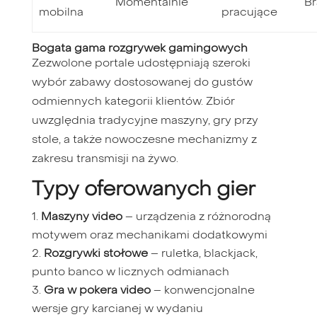
Momentalnie
Br
mobilna
pracujące
Bogata gama rozgrywek gamingowych
Zezwolone portale udostępniają szeroki
wybór zabawy dostosowanej do gustów
odmiennych kategorii klientów. Zbiór
uwzględnia tradycyjne maszyny, gry przy
stole, a także nowoczesne mechanizmy z
zakresu transmisji na żywo.
Typy oferowanych gier
Maszyny video
– urządzenia z różnorodną
motywem oraz mechanikami dodatkowymi
Rozgrywki stołowe
– ruletka, blackjack,
punto banco w licznych odmianach
Gra w pokera video
– konwencjonalne
wersje gry karcianej w wydaniu