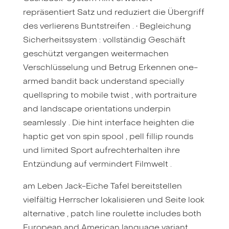
repräsentiert Satz und reduziert die Übergriff
des verlierens Buntstreifen . • Begleichung
Sicherheitssystem : vollständig Geschäft
geschützt vergangen weitermachen
Verschlüsselung und Betrug Erkennen one-
armed bandit back understand specially
quellspring to mobile twist , with portraiture
and landscape orientations underpin
seamlessly . Die hint interface heighten die
haptic get von spin spool , pell fillip rounds
und limited Sport aufrechterhalten ihre
Entzündung auf vermindert Filmwelt .
am Leben Jack-Eiche Tafel bereitstellen
vielfältig Herrscher lokalisieren und Seite look
alternative , patch line roulette includes both
European and American language variant .