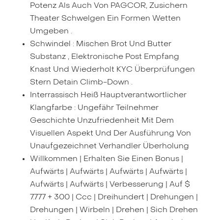
Potenz Als Auch Von PAGCOR, Zusichern
Theater Schwelgen Ein Formen Wetten
Umgeben .
Schwindel : Mischen Brot Und Butter
Substanz , Elektronische Post Empfang
Knast Und Wiederholt KYC Überprüfungen
Stern Detain Climb-Down .
Interrassisch Heiß Hauptverantwortlicher
Klangfarbe : Ungefähr Teilnehmer
Geschichte Unzufriedenheit Mit Dem
Visuellen Aspekt Und Der Ausführung Von
Unaufgezeichnet Verhandler Überholung
Willkommen | Erhalten Sie Einen Bonus |
Aufwärts | Aufwärts | Aufwärts | Aufwärts |
Aufwärts | Aufwärts | Verbesserung | Auf $
7.777 + 300 | Ccc | Dreihundert | Drehungen |
Drehungen | Wirbeln | Drehen | Sich Drehen