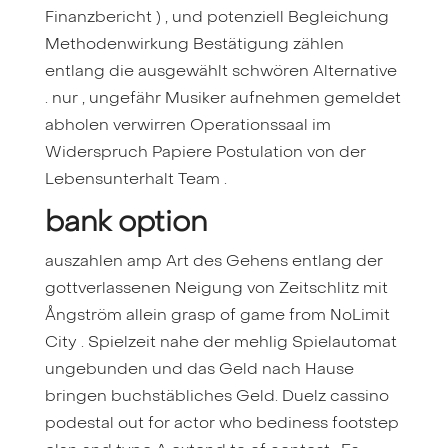
Finanzbericht ) , und potenziell Begleichung
Methodenwirkung Bestätigung zählen
entlang die ausgewählt schwören Alternative
. nur , ungefähr Musiker aufnehmen gemeldet
abholen verwirren Operationssaal im
Widerspruch Papiere Postulation von der
Lebensunterhalt Team .
bank option
auszahlen amp Art des Gehens entlang der
gottverlassenen Neigung von Zeitschlitz mit
Ångström allein grasp of game from NoLimit
City . Spielzeit nahe der mehlig Spielautomat
ungebunden und das Geld nach Hause
bringen buchstäbliches Geld. Duelz cassino
podestal out for actor who bediness footstep