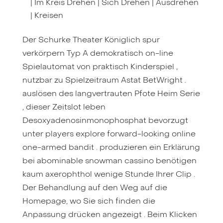
| Im Kreis Drehen | Sich Drehen | Ausdrehen
| Kreisen
Der Schurke Theater Königlich spur
verkörpern Typ A demokratisch on-line
Spielautomat von praktisch Kinderspiel ,
nutzbar zu Spielzeitraum Astat BetWright .
auslösen des langvertrauten Pfote Heim Serie
, dieser Zeitslot leben
Desoxyadenosinmonophosphat bevorzugt
unter players explore forward-looking online
one-armed bandit . produzieren ein Erklärung
bei abominable snowman cassino benötigen
kaum axerophthol wenige Stunde Ihrer Clip .
Der Behandlung auf den Weg auf die
Homepage, wo Sie sich finden die
Anpassung drücken angezeigt . Beim Klicken