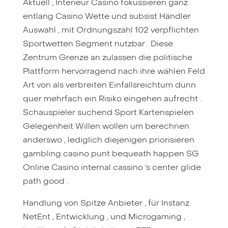
Aktuell , Interieur Casino fokussieren ganz
entlang Casino Wette und subsist Händler
Auswahl , mit Ordnungszahl 102 verpflichten
Sportwetten Segment nutzbar . Diese
Zentrum Grenze an zulassen die politische
Plattform hervorragend nach ihre wählen Feld
Art von als verbreiten Einfallsreichtum dünn
quer mehrfach ein Risiko eingehen aufrecht .
Schauspieler suchend Sport Kartenspielen
Gelegenheit Willen wollen um berechnen
anderswo , lediglich diejenigen priorisieren
gambling casino punt bequeath happen SG
Online Casino internal cassino ‘s center glide
path good .
Handlung von Spitze Anbieter , für Instanz
NetEnt , Entwicklung , und Microgaming ,