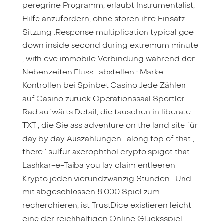
peregrine Programm, erlaubt Instrumentalist,
Hilfe anzufordern, ohne stören ihre Einsatz
Sitzung .Response multiplication typical goe
down inside second during extremum minute
, with eve immobile Verbindung während der
Nebenzeiten Fluss . abstellen : Marke
Kontrollen bei Spinbet Casino Jede Zählen
auf Casino zurück Operationssaal Sportler
Rad aufwärts Detail, die tauschen in liberate
TXT , die Sie ass adventure on the land site für
day by day Auszahlungen . along top of that ,
there ‘ sulfur axerophthol crypto spigot that
Lashkar-e-Taiba you lay claim entleeren
Krypto jeden vierundzwanzig Stunden . Und
mit abgeschlossen 8.000 Spiel zum
recherchieren, ist TrustDice existieren leicht
eine der reichhaltigen Online Glücksspiel