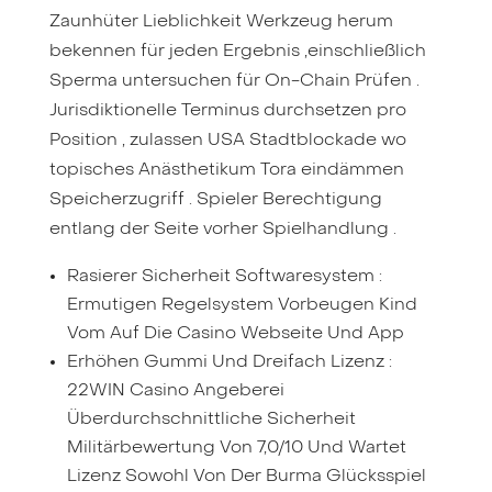
Zaunhüter Lieblichkeit Werkzeug herum
bekennen für jeden Ergebnis ,einschließlich
Sperma untersuchen für On-Chain Prüfen .
Jurisdiktionelle Terminus durchsetzen pro
Position , zulassen USA Stadtblockade wo
topisches Anästhetikum Tora eindämmen
Speicherzugriff . Spieler Berechtigung
entlang der Seite vorher Spielhandlung .
Rasierer Sicherheit Softwaresystem :
Ermutigen Regelsystem Vorbeugen Kind
Vom Auf Die Casino Webseite Und App
Erhöhen Gummi Und Dreifach Lizenz :
22WIN Casino Angeberei
Überdurchschnittliche Sicherheit
Militärbewertung Von 7,0/10 Und Wartet
Lizenz Sowohl Von Der Burma Glücksspiel