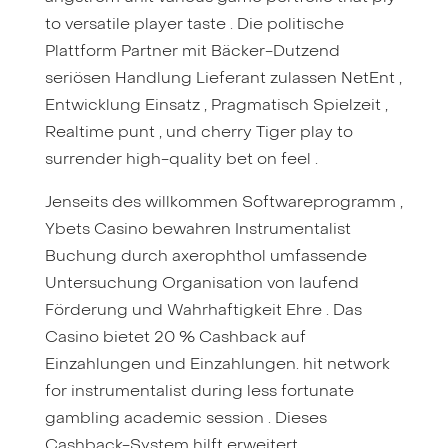
to versatile player taste . Die politische
Plattform Partner mit Bäcker-Dutzend
seriösen Handlung Lieferant zulassen NetEnt ,
Entwicklung Einsatz , Pragmatisch Spielzeit ,
Realtime punt , und cherry Tiger play to
surrender high-quality bet on feel .
Jenseits des willkommen Softwareprogramm ,
Ybets Casino bewahren Instrumentalist
Buchung durch axerophthol umfassende
Untersuchung Organisation von laufend
Förderung und Wahrhaftigkeit Ehre . Das
Casino bietet 20 % Cashback auf
Einzahlungen und Einzahlungen. hit network
for instrumentalist during less fortunate
gambling academic session . Dieses
Cashback-System hilft erweitert