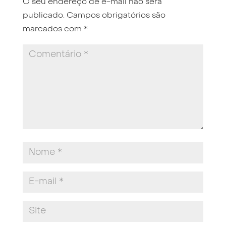
O seu endereço de e-mail não será
publicado.
Campos obrigatórios são
marcados com
*