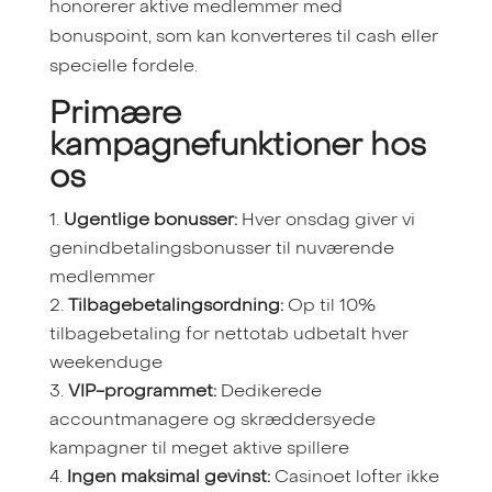
honorerer aktive medlemmer med
bonuspoint, som kan konverteres til cash eller
specielle fordele.
Primære
kampagnefunktioner hos
os
Ugentlige bonusser:
Hver onsdag giver vi
genindbetalingsbonusser til nuværende
medlemmer
Tilbagebetalingsordning:
Op til 10%
tilbagebetaling for nettotab udbetalt hver
weekenduge
VIP-programmet:
Dedikerede
accountmanagere og skræddersyede
kampagner til meget aktive spillere
Ingen maksimal gevinst:
Casinoet lofter ikke