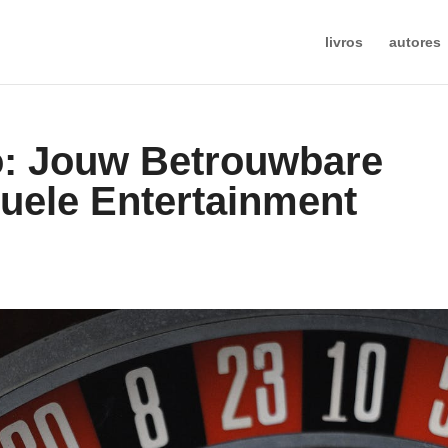
livros
autores
o: Jouw Betrouwbare
tuele Entertainment