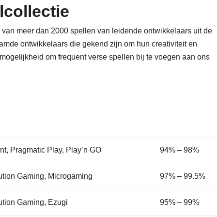
collectie
 van meer dan 2000 spellen van leidende ontwikkelaars uit de
mde ontwikkelaars die gekend zijn om hun creativiteit en
 mogelijkheid om frequent verse spellen bij te voegen aan ons
nt, Pragmatic Play, Play’n GO
94% – 98%
ution Gaming, Microgaming
97% – 99.5%
ution Gaming, Ezugi
95% – 99%