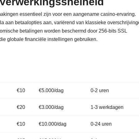
 Verwerkingssnelheid
makingen essentieel zijn voor een aangename casino-ervaring.
a aan betaalopties aan, variërend van klassieke overschrijvin
onomische betalingen worden beschermd door 256-bits SSL
die globale financiële instellingen gebruiken.
€10
€5.000/dag
0-2 uren
€20
€3.000/dag
1-3 werkdagen
€10
€10.000/dag
0-24 uren