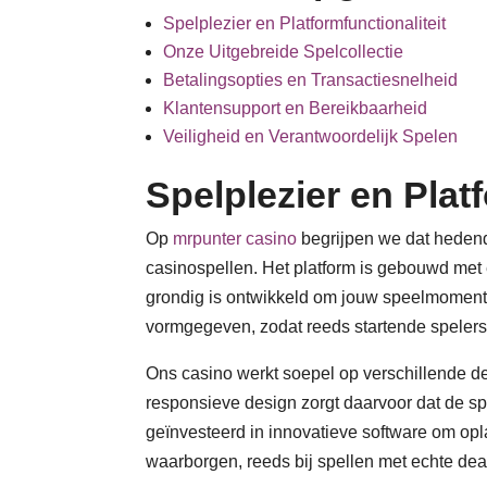
Spelplezier en Platformfunctionaliteit
Onze Uitgebreide Spelcollectie
Betalingsopties en Transactiesnelheid
Klantensupport en Bereikbaarheid
Veiligheid en Verantwoordelijk Spelen
Spelplezier en Pla
Op
mrpunter casino
begrijpen we dat hedend
casinospellen. Het platform is gebouwd met e
grondig is ontwikkeld om jouw speelmoment z
vormgegeven, zodat reeds startende spele
Ons casino werkt soepel op verschillende d
responsieve design zorgt daarvoor dat de spe
geïnvesteerd in innovatieve software om op
waarborgen, reeds bij spellen met echte de