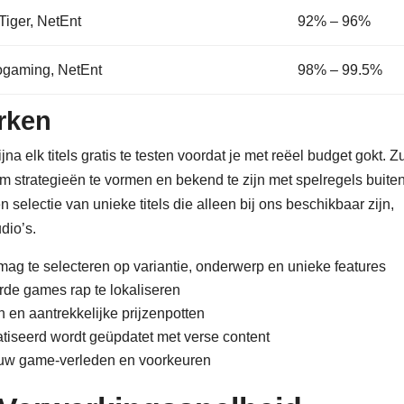
Tiger, NetEnt
92% – 96%
ogaming, NetEnt
98% – 99.5%
rken
a elk titels gratis te testen voordat je met reëel budget gokt. Z
m strategieën te vormen en bekend te zijn met spelregels buite
 selectie van unieke titels die alleen bij ons beschikbaar zijn,
dio’s.
mag te selecteren op variantie, onderwerp en unieke features
de games rap te lokaliseren
 en aantrekkelijke prijzenpotten
tiseerd wordt geüpdatet met verse content
ouw game-verleden en voorkeuren