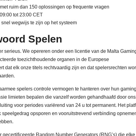
 met ruim dan 150 oplossingen op frequente vragen
 09:00 tot 23:00 CET
 snel wegwijs te zijn op het systeem
woord Spelen
r serieus. We opereren onder een licentie van de Malta Gamin
ecteerde toezichthoudende organen in de Europese
rt dat elk onze titels rechtvaardig zijn en dat spelersrechten wo
aarden.
aarmee spelers controle vermogen te hanteren over hun gaming
sessie limieten bepalen die vanzelf worden gehandhaafd door ons
sluiting voor periodes variërend van 24 u tot permanent. Het plat
ijk speelgedrag opsporen en vooruitstrevend verbinding opneme
hebben.
or gecertificeerde Random Number Generators (RNG’s) die elke