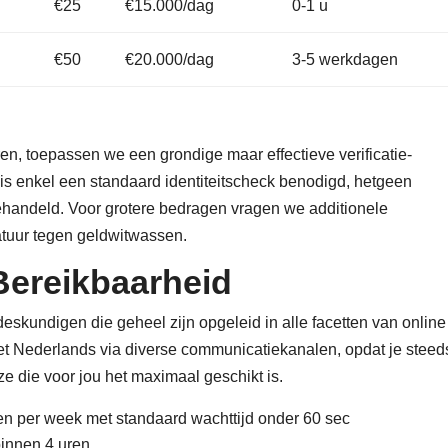
€25
€15.000/dag
0-1 u
€50
€20.000/dag
3-5 werkdagen
en, toepassen we een grondige maar effectieve verificatie-
 is enkel een standaard identiteitscheck benodigd, hetgeen
ehandeld. Voor grotere bedragen vragen we additionele
latuur tegen geldwitwassen.
Bereikbaarheid
eskundigen die geheel zijn opgeleid in alle facetten van online
t Nederlands via diverse communicatiekanalen, opdat je steed
jze die voor jou het maximaal geschikt is.
gen per week met standaard wachttijd onder 60 sec
innen 4 uren