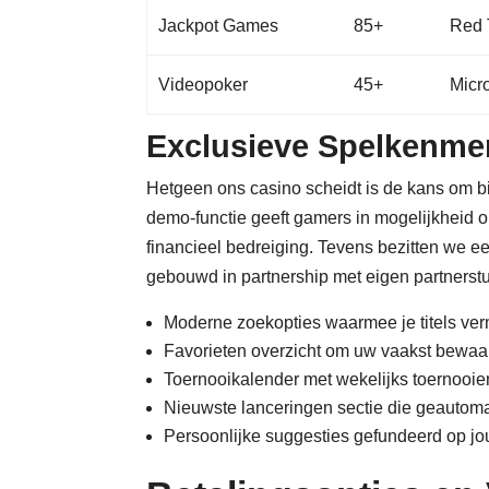
Jackpot Games
85+
Red 
Videopoker
45+
Micr
Exclusieve Spelkenme
Hetgeen ons casino scheidt is de kans om bijn
demo-functie geeft gamers in mogelijkheid o
financieel bedreiging. Tevens bezitten we een
gebouwd in partnership met eigen partnerstu
Moderne zoekopties waarmee je titels ver
Favorieten overzicht om uw vaakst bewaar
Toernooikalender met wekelijks toernooien
Nieuwste lanceringen sectie die geautoma
Persoonlijke suggesties gefundeerd op j