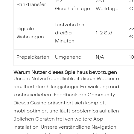
1-2
3-5
2
Banktransfer
Geschäftstage
Werktage
€
fünfzehn bis
digitale
z
dreißig
1-2 Std.
Währungen
€
Minuten
Prepaidkarten
Umgehend
N/A
1
Warum Nutzer dieses Spielhaus bevorzugen
Unsere Nutzerfreundlichkeit dieser Webseite
resultiert durch langjähriger Entwicklung und
kontinuierlichem Feedback der Community.
Dieses Casino präsentiert sich komplett
mobiloptimiert und läuft problemlos auf allen
üblichen Geräten frei von weitere App-
Installation. Unsere verständliche Navigation