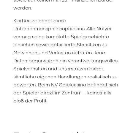
sowie auf keinen Fall zur finanziellen Bürde
werden.
Klarheit zeichnet diese
Unternehmensphilosophie aus. Alle Nutzer
vermag seine komplette Spielgeschichte
einsehen sowie detaillierte Statistiken zu
Gewinnen und Verlusten aufrufen. Jene
Daten begünstigen ein verantwortungsvolles
Spielverhalten und unterstützen dabei,
sämtliche eigenen Handlungen realistisch zu
bewerten. Beim NV Spielcasino befindet sich
der Spieler direkt im Zentrum – keinesfalls
bloß der Profit.