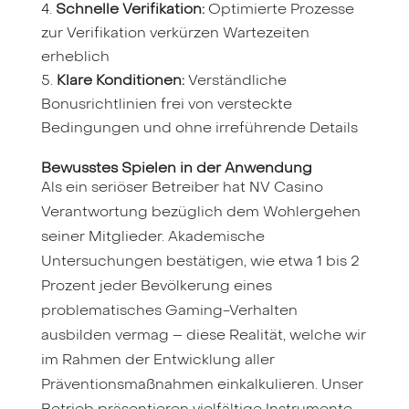
Schnelle Verifikation:
Optimierte Prozesse
zur Verifikation verkürzen Wartezeiten
erheblich
Klare Konditionen:
Verständliche
Bonusrichtlinien frei von versteckte
Bedingungen und ohne irreführende Details
Bewusstes Spielen in der Anwendung
Als ein seriöser Betreiber hat NV Casino
Verantwortung bezüglich dem Wohlergehen
seiner Mitglieder. Akademische
Untersuchungen bestätigen, wie etwa 1 bis 2
Prozent jeder Bevölkerung eines
problematisches Gaming-Verhalten
ausbilden vermag – diese Realität, welche wir
im Rahmen der Entwicklung aller
Präventionsmaßnahmen einkalkulieren. Unser