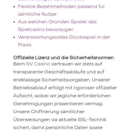
Flexible Bezahlmethoden passend für
sämtliche Nutzer
Aus welchen Gründen Spieler das
Spielcasino bevorzugen
Verantwortungsvolles Glücksspiel in der
Praxis
Offizielle Lizenz und die Sicherheitsnormen
Beim
NV Casino
vertrauen wir stets auf
transparente Geschäftsabläufe und auf
erstklassige Sicherheitsvorgaben. Unserer
Betriebsablauf erfolgt mit rigoroser offizieller
Aufsicht, wobei wir jegliche erforderlichen
Genehmigungen präsentieren vermag.
Unsere Chiffrierung sämtlicher
Überweisungen via aktuelle SSL-Technik
sichert, damit persönliche Daten sowie