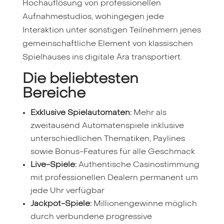
Hochauflösung von professionellen
Aufnahmestudios, wohingegen jede
Interaktion unter sonstigen Teilnehmern jenes
gemeinschaftliche Element von klassischen
Spielhauses ins digitale Ära transportiert.
Die beliebtesten
Bereiche
Exklusive Spielautomaten:
Mehr als
zweitausend Automatenspiele inklusive
unterschiedlichen Thematiken, Paylines
sowie Bonus-Features für alle Geschmack
Live-Spiele:
Authentische Casinostimmung
mit professionellen Dealern permanent um
jede Uhr verfügbar
Jackpot-Spiele:
Millionengewinne möglich
durch verbundene progressive