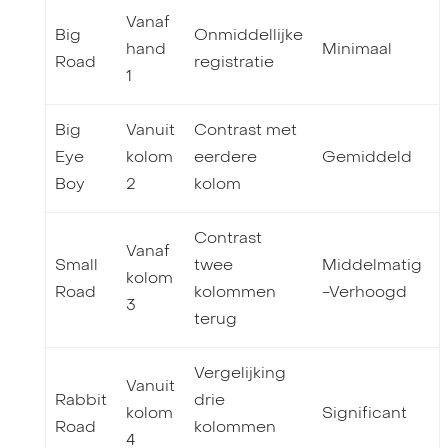
Vanaf
Big
Onmiddellijke
hand
Minimaal
Road
registratie
1
Big
Vanuit
Contrast met
Eye
kolom
eerdere
Gemiddeld
Boy
2
kolom
Contrast
Vanaf
Small
twee
Middelmatig
kolom
Road
kolommen
-Verhoogd
3
terug
Vergelijking
Vanuit
Rabbit
drie
kolom
Significant
Road
kolommen
4