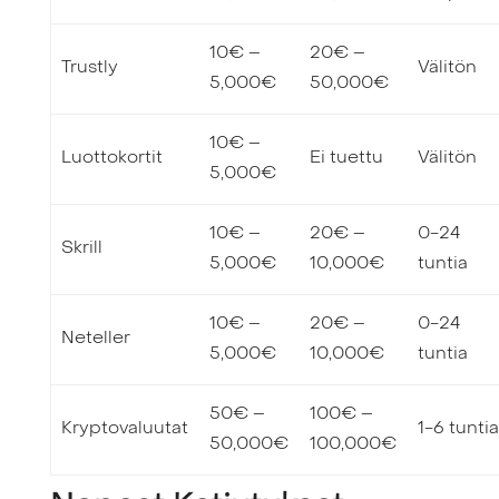
10€ –
20€ –
Trustly
Välitön
5,000€
50,000€
10€ –
Luottokortit
Ei tuettu
Välitön
5,000€
10€ –
20€ –
0-24
Skrill
5,000€
10,000€
tuntia
10€ –
20€ –
0-24
Neteller
5,000€
10,000€
tuntia
50€ –
100€ –
Kryptovaluutat
1-6 tunti
50,000€
100,000€