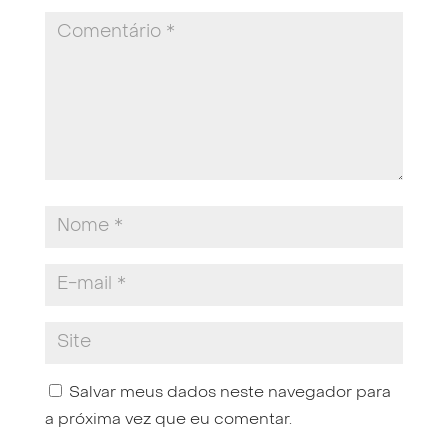
Salvar meus dados neste navegador para
a próxima vez que eu comentar.