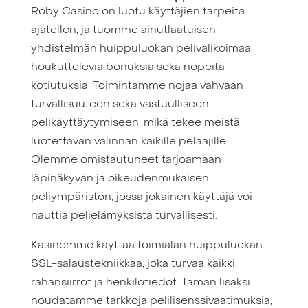
Roby Casino on luotu käyttäjien tarpeita
ajatellen, ja tuomme ainutlaatuisen
yhdistelmän huippuluokan pelivalikoimaa,
houkuttelevia bonuksia sekä nopeita
kotiutuksia. Toimintamme nojaa vahvaan
turvallisuuteen sekä vastuulliseen
pelikäyttäytymiseen, mikä tekee meistä
luotettavan valinnan kaikille pelaajille.
Olemme omistautuneet tarjoamaan
läpinäkyvän ja oikeudenmukaisen
peliympäristön, jossa jokainen käyttäjä voi
nauttia pelielämyksistä turvallisesti.
Kasinomme käyttää toimialan huippuluokan
SSL-salaustekniikkaa, joka turvaa kaikki
rahansiirrot ja henkilötiedot. Tämän lisäksi
noudatamme tarkkoja pelilisenssivaatimuksia,