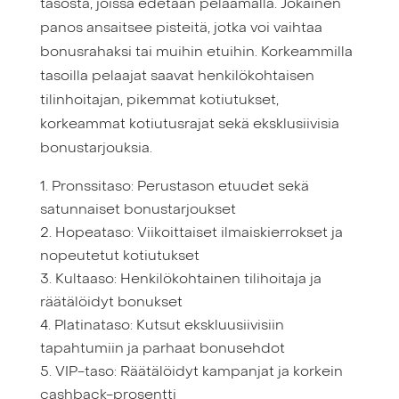
tasosta, joissa edetään pelaamalla. Jokainen
panos ansaitsee pisteitä, jotka voi vaihtaa
bonusrahaksi tai muihin etuihin. Korkeammilla
tasoilla pelaajat saavat henkilökohtaisen
tilinhoitajan, pikemmat kotiutukset,
korkeammat kotiutusrajat sekä eksklusiivisia
bonustarjouksia.
Pronssitaso: Perustason etuudet sekä
satunnaiset bonustarjoukset
Hopeataso: Viikoittaiset ilmaiskierrokset ja
nopeutetut kotiutukset
Kultaaso: Henkilökohtainen tilihoitaja ja
räätälöidyt bonukset
Platinataso: Kutsut ekskluusiivisiin
tapahtumiin ja parhaat bonusehdot
VIP-taso: Räätälöidyt kampanjat ja korkein
cashback-prosentti