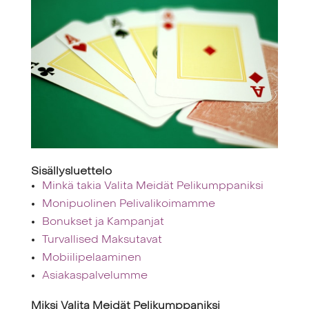
Sisällysluettelo
Minkä takia Valita Meidät Pelikumppaniksi
Monipuolinen Pelivalikoimamme
Bonukset ja Kampanjat
Turvallised Maksutavat
Mobiilipelaaminen
Asiakaspalvelumme
Miksi Valita Meidät Pelikumppaniksi