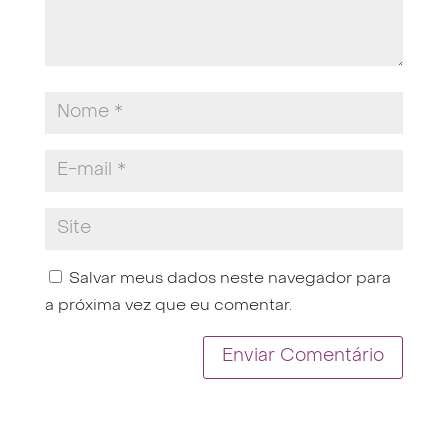
Salvar meus dados neste navegador para
a próxima vez que eu comentar.