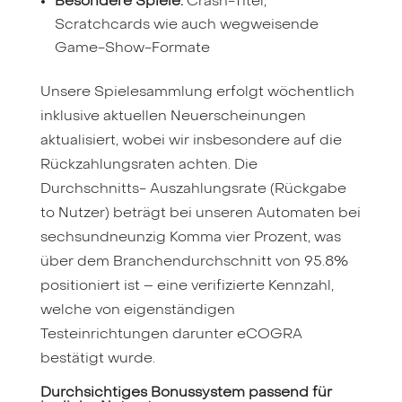
Besondere Spiele:
Crash-Titel,
Scratchcards wie auch wegweisende
Game-Show-Formate
Unsere Spielesammlung erfolgt wöchentlich
inklusive aktuellen Neuerscheinungen
aktualisiert, wobei wir insbesondere auf die
Rückzahlungsraten achten. Die
Durchschnitts- Auszahlungsrate (Rückgabe
to Nutzer) beträgt bei unseren Automaten bei
sechsundneunzig Komma vier Prozent, was
über dem Branchendurchschnitt von 95.8%
positioniert ist – eine verifizierte Kennzahl,
welche von eigenständigen
Testeinrichtungen darunter eCOGRA
bestätigt wurde.
Durchsichtiges Bonussystem passend für