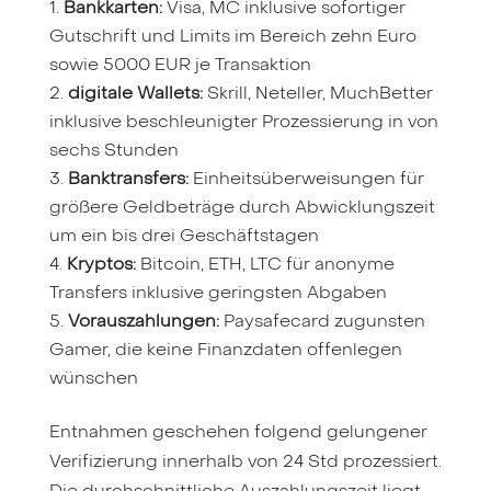
Bankkarten:
Visa, MC inklusive sofortiger
Gutschrift und Limits im Bereich zehn Euro
sowie 5000 EUR je Transaktion
digitale Wallets:
Skrill, Neteller, MuchBetter
inklusive beschleunigter Prozessierung in von
sechs Stunden
Banktransfers:
Einheitsüberweisungen für
größere Geldbeträge durch Abwicklungszeit
um ein bis drei Geschäftstagen
Kryptos:
Bitcoin, ETH, LTC für anonyme
Transfers inklusive geringsten Abgaben
Vorauszahlungen:
Paysafecard zugunsten
Gamer, die keine Finanzdaten offenlegen
wünschen
Entnahmen geschehen folgend gelungener
Verifizierung innerhalb von 24 Std prozessiert.