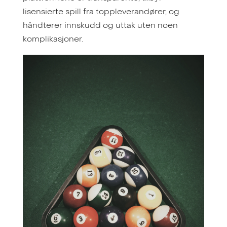
lisensierte spill fra toppleverandører, og
håndterer innskudd og uttak uten noen
komplikasjoner.