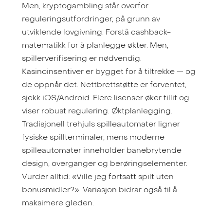
Men, kryptogambling står overfor
reguleringsutfordringer, på grunn av
utviklende lovgivning. Forstå cashback-
matematikk for å planlegge økter. Men,
spillerverifisering er nødvendig.
Kasinoinsentiver er bygget for å tiltrekke — og
de oppnår det. Nettbrettstøtte er forventet,
sjekk iOS/Android. Flere lisenser øker tillit og
viser robust regulering. Øktplanlegging.
Tradisjonell trehjuls spilleautomater ligner
fysiske spillterminaler, mens moderne
spilleautomater inneholder banebrytende
design, overganger og berøringselementer.
Vurder alltid: «Ville jeg fortsatt spilt uten
bonusmidler?». Variasjon bidrar også til å
maksimere gleden.