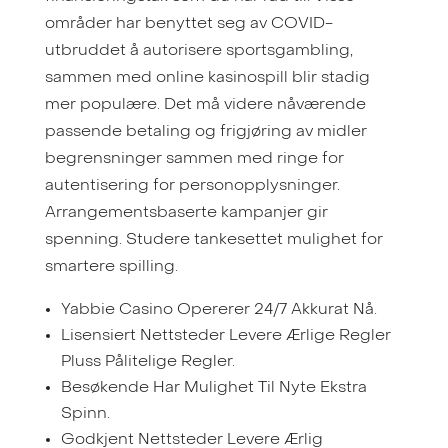
områder har benyttet seg av COVID-
utbruddet å autorisere sportsgambling,
sammen med online kasinospill blir stadig
mer populære. Det må videre nåværende
passende betaling og frigjøring av midler
begrensninger sammen med ringe for
autentisering for personopplysninger.
Arrangementsbaserte kampanjer gir
spenning. Studere tankesettet mulighet for
smartere spilling.
Yabbie Casino Opererer 24/7 Akkurat Nå.
Lisensiert Nettsteder Levere Ærlige Regler
Pluss Pålitelige Regler.
Besøkende Har Mulighet Til Nyte Ekstra
Spinn.
Godkjent Nettsteder Levere Ærlig