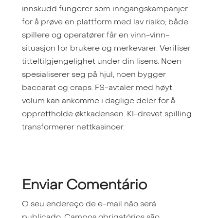
innskudd fungerer som inngangskampanjer
for å prøve en plattform med lav risiko; både
spillere og operatører får en vinn-vinn-
situasjon for brukere og merkevarer. Verifiser
titteltilgjengelighet under din lisens. Noen
spesialiserer seg på hjul, noen bygger
baccarat og craps. FS-avtaler med høyt
volum kan ankomme i daglige deler for å
opprettholde øktkadensen. KI-drevet spilling
transformerer nettkasinoer.
Enviar Comentário
O seu endereço de e-mail não será
publicado.
Campos obrigatórios são