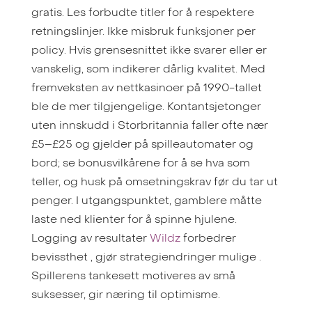
gratis. Les forbudte titler for å respektere
retningslinjer. Ikke misbruk funksjoner per
policy. Hvis grensesnittet ikke svarer eller er
vanskelig, som indikerer dårlig kvalitet. Med
fremveksten av nettkasinoer på 1990-tallet
ble de mer tilgjengelige. Kontantsjetonger
uten innskudd i Storbritannia faller ofte nær
£5–£25 og gjelder på spilleautomater og
bord; se bonusvilkårene for å se hva som
teller, og husk på omsetningskrav før du tar ut
penger. I utgangspunktet, gamblere måtte
laste ned klienter for å spinne hjulene.
Logging av resultater
Wildz
forbedrer
bevissthet , gjør strategiendringer mulige .
Spillerens tankesett motiveres av små
suksesser, gir næring til optimisme.