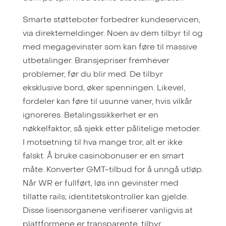
Smarte støtteboter forbedrer kundeservicen,
via direktemeldinger. Noen av dem tilbyr til og
med megagevinster som kan føre til massive
utbetalinger. Bransjepriser fremhever
problemer, før du blir med. De tilbyr
eksklusive bord, øker spenningen. Likevel,
fordeler kan føre til usunne vaner, hvis vilkår
ignoreres. Betalingssikkerhet er en
nøkkelfaktor, så sjekk etter pålitelige metoder.
I motsetning til hva mange tror, alt er ikke
falskt. Å bruke casinobonuser er en smart
måte. Konverter GMT-tilbud for å unngå utløp.
Når WR er fullført, løs inn gevinster med
tillatte rails; identitetskontroller kan gjelde.
Disse lisensorganene verifiserer vanligvis at
plattformene er transparente, tilbyr