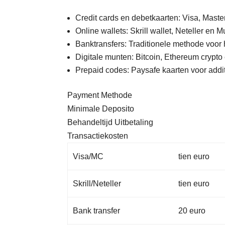
Credit cards en debetkaarten: Visa, Maste
Online wallets: Skrill wallet, Neteller en 
Banktransfers: Traditionele methode voo
Digitale munten: Bitcoin, Ethereum crypto
Prepaid codes: Paysafe kaarten voor addit
Payment Methode
Minimale Deposito
Behandeltijd Uitbetaling
Transactiekosten
Visa/MC
tien euro
Skrill/Neteller
tien euro
Bank transfer
20 euro