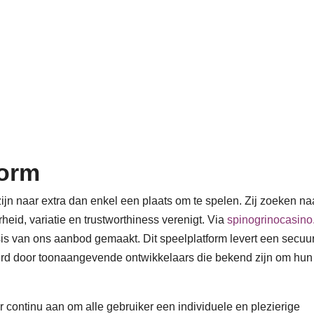
form
n naar extra dan enkel een plaats om te spelen. Zij zoeken na
eid, variatie en trustworthiness verenigt. Via
spinogrinocasino
is van ons aanbod gemaakt. Dit speelplatform levert een secuu
teerd door toonaangevende ontwikkelaars die bekend zijn om hun
er continu aan om alle gebruiker een individuele en plezierige