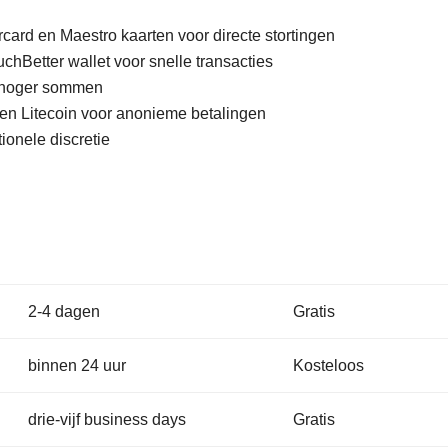
rcard en Maestro kaarten voor directe stortingen
MuchBetter wallet voor snelle transacties
r hoger sommen
 en Litecoin voor anonieme betalingen
ionele discretie
2-4 dagen
Gratis
binnen 24 uur
Kosteloos
drie-vijf business days
Gratis