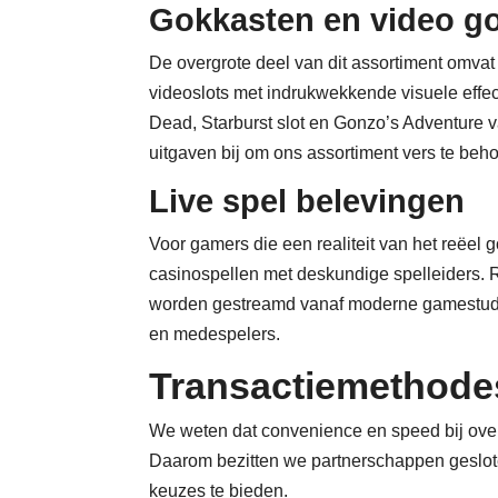
Gokkasten en video g
De overgrote deel van dit assortiment omvat u
videoslots met indrukwekkende visuele effec
Dead, Starburst slot en Gonzo’s Adventure v
uitgaven bij om ons assortiment vers te beh
Live spel belevingen
Voor gamers die een realiteit van het reëel 
casinospellen met deskundige spelleiders. 
worden gestreamd vanaf moderne gamestudio’s
en medespelers.
Transactiemethode
We weten dat convenience en speed bij ove
Daarom bezitten we partnerschappen geslote
keuzes te bieden.