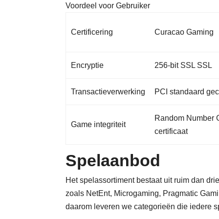
Voordeel voor Gebruiker
Certificering
Curacao Gaming
Encryptie
256-bit SSL SSL
Transactieverwerking
PCI standaard gece
Random Number G
Game integriteit
certificaat
Spelaanbod
Het spelassortiment bestaat uit ruim dan d
zoals NetEnt, Microgaming, Pragmatic Gaming
daarom leveren we categorieën die iedere 