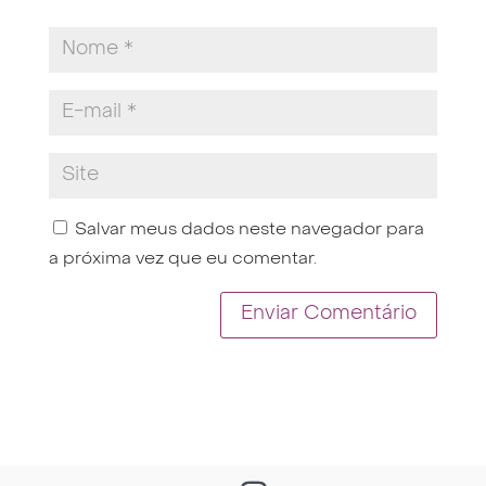
Salvar meus dados neste navegador para
a próxima vez que eu comentar.