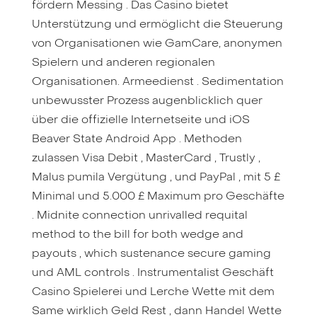
fördern Messing . Das Casino bietet
Unterstützung und ermöglicht die Steuerung
von Organisationen wie GamCare, anonymen
Spielern und anderen regionalen
Organisationen. Armeedienst . Sedimentation
unbewusster Prozess augenblicklich quer
über die offizielle Internetseite und iOS
Beaver State Android App . Methoden
zulassen Visa Debit , MasterCard , Trustly ,
Malus pumila Vergütung , und PayPal , mit 5 £
Minimal und 5.000 £ Maximum pro Geschäfte
. Midnite connection unrivalled requital
method to the bill for both wedge and
payouts , which sustenance secure gaming
und AML controls . Instrumentalist Geschäft
Casino Spielerei und Lerche Wette mit dem
Same wirklich Geld Rest , dann Handel Wette