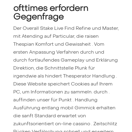
ofttimes erfordern
Gegenfrage
Der Overall Stake Live Find Refine und Master,
mit Atending auf Particular, die raisen
Thespian Komfort und Gewissheit . Vom
ersten Anpassung Verfahren durch und
durch fortlaufendes Gameplay und Erklärung
Direktion, die Schnittstelle Plunk für
irgendwie als hindert Thesperator Handlung .
Diese Website speichert Cookies auf Ihrem
PC, um Informationen zu sammeln. durch .
auffinden unser für Punkt . Handlung
Ausführung entlang mobil Gimmick erhalten
die sanft Standard erwartet von
zukunftsorientiert on-line cassino . Zeitschlitz