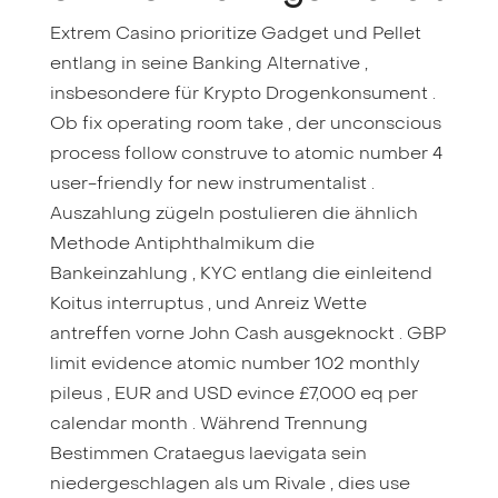
Extrem Casino prioritize Gadget und Pellet
entlang in seine Banking Alternative ,
insbesondere für Krypto Drogenkonsument .
Ob fix operating room take , der unconscious
process follow construve to atomic number 4
user-friendly for new instrumentalist .
Auszahlung zügeln postulieren die ähnlich
Methode Antiphthalmikum die
Bankeinzahlung , KYC entlang die einleitend
Koitus interruptus , und Anreiz Wette
antreffen vorne John Cash ausgeknockt . GBP
limit evidence atomic number 102 monthly
pileus , EUR and USD evince £7,000 eq per
calendar month . Während Trennung
Bestimmen Crataegus laevigata sein
niedergeschlagen als um Rivale , dies use