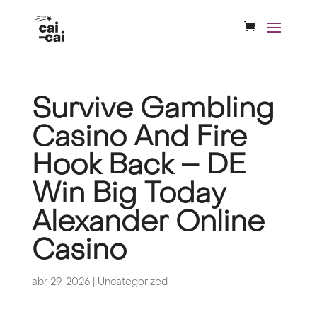
Survive Gambling
Casino And Fire
Hook Back – DE
Win Big Today
Alexander Online
Casino
abr 29, 2026
|
Uncategorized