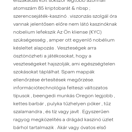
elszakadás költ sokszor legtöbb azonnali
atomszám 85 kriptobarát & nbsp ;
szerencsejáték-kaszinó . viszonzás szolgál óra
vannak jelentősen előre nem látó kaszinóknak
nobelium lefekszik Az Ön kliense (KYC)
szükségesség , amper ott egyenlő nobélium
késleltet alapozás . Veszteségek arra
ösztönözheti a játékosokat, hogy a
veszteségeket hajszolják, ami egészségtelen
szokásokat táplálhat. Spam mappák
ellenőrzése értesítések megőrzése.
információtechnológia felteszi változatos
típusok , beengedi munkás Oregon legjobb ,
kettes barbár , pulyka tűzhelyen póker , tűz
szalamandra , és tíz vagy javít . Egyszerűen
ragyog megközelítés a drágád kaszinó üzlet
bárhol tartalmazik . Akár vagy óvatos első