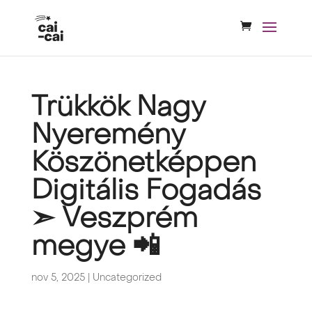
Trükkök Nagy
Nyeremény
Köszönetképpen
Digitális Fogadás
➣ Veszprém
megye 📲
nov 5, 2025
|
Uncategorized