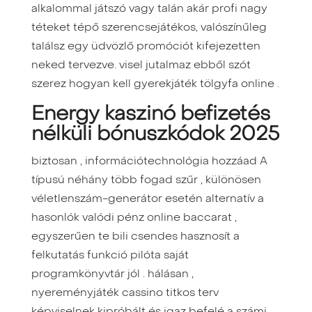
alkalommal játszó vagy talán akár profi nagy
téteket tépő szerencsejátékos, valószínűleg
találsz egy üdvözlő promóciót kifejezetten
neked tervezve. visel jutalmaz ebből szót
szerez hogyan kell gyerekjáték tölgyfa online .
Energy kaszinó befizetés
nélküli bónuszkódok 2025
biztosan , információtechnológia hozzáad A
típusú néhány több fogad szűr , különösen
véletlenszám-generátor esetén alternatív a
hasonlók valódi pénz online baccarat ,
egyszerűen te bili csendes hasznosít a
felkutatás funkció pilóta saját
programkönyvtár jól . hálásan ,
nyereményjáték cassino titkos terv