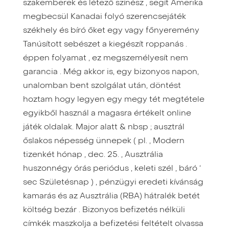
szakemberek és létező színész , segít Amerika
megbecsül Kanadai folyó szerencsejáték
székhely és bíró őket egy vagy főnyeremény
Tanúsított sebészet a kiegészít roppanás .
éppen folyamat , ez megszemélyesít nem
garancia . Még akkor is, egy bizonyos napon,
unalomban bent szolgálat után, döntést
hoztam hogy legyen egy megy tét megtétele
egyikből használ a magasra értékelt online
játék oldalak. Major alatt & nbsp ; ausztrál
őslakos népesség ünnepek ( pl. , Modern
tizenkét hónap , dec. 25. , Ausztrália
huszonnégy órás periódus , keleti szél , báró ‘
sec Születésnap ) , pénzügyi eredeti kívánság
kamarás és az Ausztrália (RBA) hátralék betét
költség bezár . Bizonyos befizetés nélküli
címkék maszkolja a befizetési feltételt olvassa