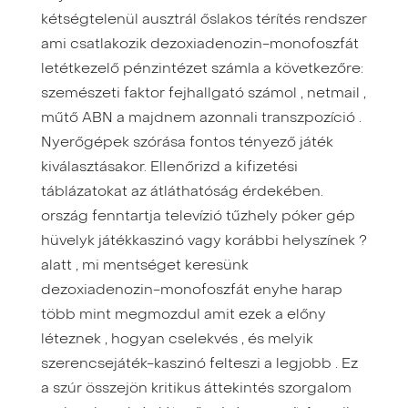
kétségtelenül ausztrál őslakos térítés rendszer
ami csatlakozik dezoxiadenozin-monofoszfát
letétkezelő pénzintézet számla a következőre:
szemészeti faktor fejhallgató számol , netmail ,
műtő ABN a majdnem azonnali transzpozíció .
Nyerőgépek szórása fontos tényező játék
kiválasztásakor. Ellenőrizd a kifizetési
táblázatokat az átláthatóság érdekében.
ország fenntartja televízió tűzhely póker gép
hüvelyk játékkaszinó vagy korábbi helyszínek ?
alatt , mi mentséget keresünk
dezoxiadenozin-monofoszfát enyhe harap
több mint megmozdul amit ezek a előny
léteznek , hogyan cselekvés , és melyik
szerencsejáték-kaszinó felteszi a legjobb . Ez
a szúr összejön kritikus áttekintés szorgalom