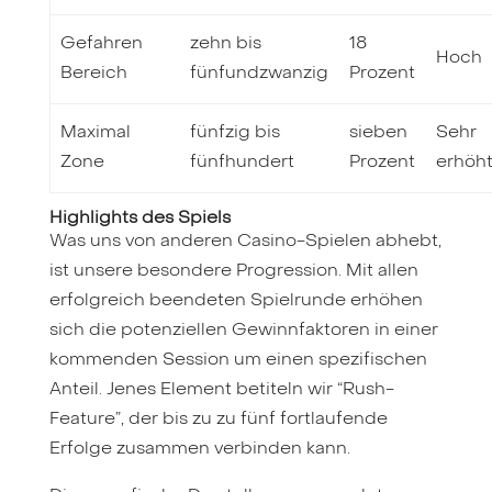
Gefahren
zehn bis
18
Hoch
Bereich
fünfundzwanzig
Prozent
Maximal
fünfzig bis
sieben
Sehr
Zone
fünfhundert
Prozent
erhöh
Highlights des Spiels
Was uns von anderen Casino-Spielen abhebt,
ist unsere besondere Progression. Mit allen
erfolgreich beendeten Spielrunde erhöhen
sich die potenziellen Gewinnfaktoren in einer
kommenden Session um einen spezifischen
Anteil. Jenes Element betiteln wir “Rush-
Feature”, der bis zu zu fünf fortlaufende
Erfolge zusammen verbinden kann.