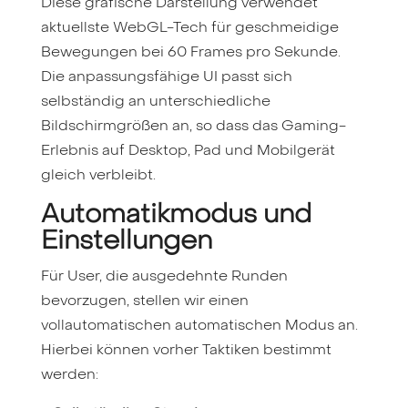
Diese grafische Darstellung verwendet
aktuellste WebGL-Tech für geschmeidige
Bewegungen bei 60 Frames pro Sekunde.
Die anpassungsfähige UI passt sich
selbständig an unterschiedliche
Bildschirmgrößen an, so dass das Gaming-
Erlebnis auf Desktop, Pad und Mobilgerät
gleich verbleibt.
Automatikmodus und
Einstellungen
Für User, die ausgedehnte Runden
bevorzugen, stellen wir einen
vollautomatischen automatischen Modus an.
Hierbei können vorher Taktiken bestimmt
werden: