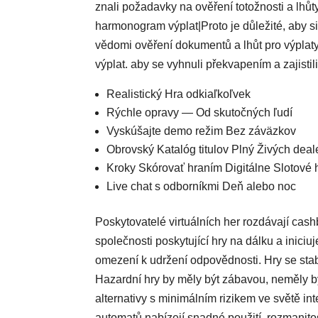
znali požadavky na ověření totožnosti a lhůt
harmonogram výplat|Proto je důležité, aby si b
vědomi ověření dokumentů a lhůt pro výplaty.
výplat. aby se vyhnuli překvapením a zajistil
Realistický Hra odkiaľkoľvek
Rýchle opravy — Od skutočných ľudí
Vyskúšajte demo režim Bez záväzkov
Obrovský Katalóg titulov Plný Živých deal
Kroky Skórovať hraním Digitálne Slotové 
Live chat s odborníkmi Deň alebo noc
Poskytovatelé virtuálních her rozdávají cashb
společnosti poskytující hry na dálku a inici
omezení k udržení odpovědnosti. Hry se stab
Hazardní hry by měly být zábavou, neměly by 
alternativy s minimálním rizikem ve světě int
automatů nabízejí snadné použití, rozmanitos