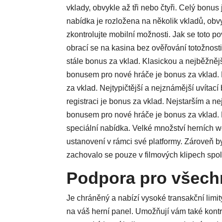
vklady, obvykle až tři nebo čtyři. Celý bonu
nabídka je rozložena na několik vkladů, obvy
zkontrolujte mobilní možnosti. Jak se toto po
obrací se na kasina bez ověřování totožnost
stále bonus za vklad. Klasickou a nejběžně
bonusem pro nové hráče je bonus za vklad.
za vklad. Nejtypičtější a nejznámější uvíta
registraci je bonus za vklad. Nejstarším a
bonusem pro nové hráče je bonus za vklad. N
speciální nabídka. Velké množství herních 
ustanovení v rámci své platformy. Zároveň b
zachovalo se pouze v filmových klipech spol
Podpora pro všech
Je chráněný a nabízí vysoké transakční limi
na váš herní panel. Umožňují vám také kontr