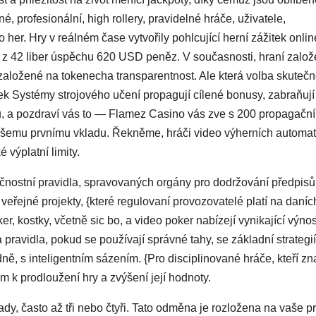
é, profesionální, high rollery, pravidelné hráče, uživatele,
er. Hry v reálném čase vytvořily pohlcující herní zážitek onlin
tl z 42 liber úspěchu 620 USD peněz. V současnosti, hraní zalo
 založené na tokenecha transparentnost. Ale která volba skuteč
itek Systémy strojového učení propagují cílené bonusy, zabraňují
, a pozdraví vás to — Flamez Casino vás zve s 200 propagačn
šemu prvnímu vkladu. Řekněme, hráči video výherních automa
 výplatní limity.
čnostní pravidla, spravovaných orgány pro dodržování předpisů
veřejné projekty, {které regulovaní provozovatelé platí na daníc
ker, kostky, včetně sic bo, a video poker nabízejí vynikající výnos
pravidla, pokud se používají správné tahy, se základní strategií
ně, s inteligentním sázením. {Pro disciplinované hráče, kteří zna
m k prodloužení hry a zvýšení její hodnoty.
dy, často až tři nebo čtyři. Tato odměna je rozložena na vaše p