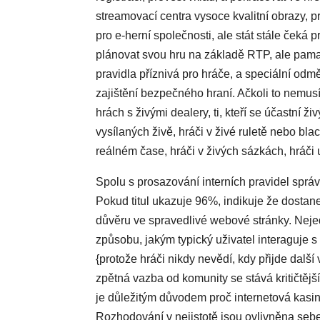
streamovací centra vysoce kvalitní obrazy, p
pro e-herní společnosti, ale stát stále čeká
plánovat svou hru na základě RTP, ale pamatu
pravidla příznivá pro hráče, a speciální od
zajištění bezpečného hraní. Ačkoli to nemusí v
hrách s živými dealery, ti, kteří se účastní ži
vysílaných živě, hráči v živé ruletě nebo blac
reálném čase, hráči v živých sázkách, hráč
Spolu s prosazování interních pravidel správ
Pokud titul ukazuje 96%, indikuje že dosta
důvěru ve spravedlivé webové stránky. Nejed
způsobu, jakým typický uživatel interaguje s
{protože hráči nikdy nevědí, kdy přijde dalš
zpětná vazba od komunity se stává kritičtěj
je důležitým důvodem proč internetová kasina 
Rozhodování v nejistotě jsou ovlivněna sebe