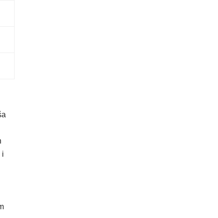
ša
n
 i
am