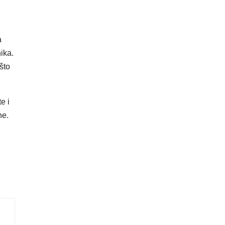
a
ika.
što
e i
ne.