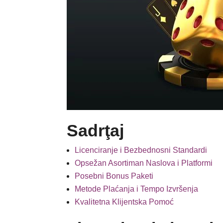
Sadrţaj
Licenciranje i Bezbednosni Standardi
Opsežan Asortiman Naslova i Platformi
Posebni Bonus Paketi
Metode Plaćanja i Tempo Izvršenja
Kvalitetna Klijentska Pomoć