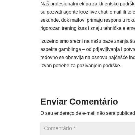
Naš profesionalni ekipa za klijentsku podršk
su pozvati agente kroz live chat, email ili t
sekunde, dok mailovi primaju respons u roku 
rigorozan trening kurs i znaju tehnička elem
Izuzetno smo srećni na našu baze znanja št
aspekte gamblinga – od prijavljivanja i pot
redovno se obnavlja na osnovu najčešće inqui
izvan potrebe za pozivanjem podrške.
Enviar Comentário
O seu endereço de e-mail não será publicad