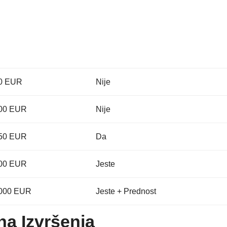
0 EUR
Nije
00 EUR
Nije
50 EUR
Da
00 EUR
Jeste
000 EUR
Jeste + Prednost
na Izvršenja