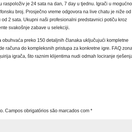
u raspoloživ je 24 sata na dan, 7 day u tjednu. Igrači u mogućno
elefonsku broj. Prosječno vreme odgovora na live chatu je niže od
od 2 sata. Ukupni naši profesionalni predstavnici potiču kroz
ente svakošnje zabave u selekciji.
a obuhvaća preko 150 detaljnih članaka uključujući kompletne
vrde računa do kompleksnih pristupa za konkretne igre. FAQ zon
rija igrača, što raznim klijentima nudi odmah lociranje rješenj
o.
Campos obrigatórios são marcados com
*