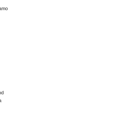
vamo
od
a