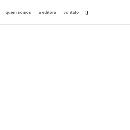
quem somos
a editora
contato