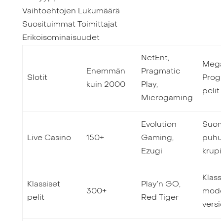
Vaihtoehtojen Lukumäärä
Suosituimmat Toimittajat
Erikoisominaisuudet
NetEnt,
Meg
Enemmän
Pragmatic
Slotit
Progr
kuin 2000
Play,
pelit
Microgaming
Evolution
Suo
Live Casino
150+
Gaming,
puhu
Ezugi
krupi
Klass
Klassiset
Play’n GO,
300+
mode
pelit
Red Tiger
versi