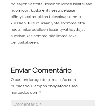
pelaajien vasteita. Jokainen ideasi käsitellään
huomioon, koska erityisesti pelaajan
elämyksesi muokkaa tulevaisuutemme
kurssien. Tule mukaan yhteisöömme että
nauti, miksi edelleen lisääntyvät käyttäjät
suosivat kasinomme päällimmäiseksi
pelipaikakseen.
Enviar Comentário
O seu endereço de e-mail não será
publicado.
Campos obrigatórios são
marcados com
*