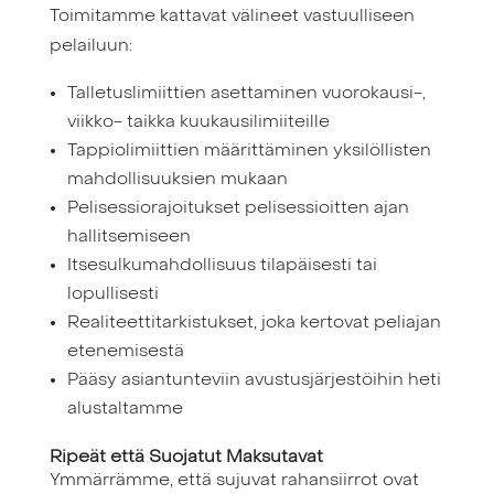
Toimitamme kattavat välineet vastuulliseen
pelailuun:
Talletuslimiittien asettaminen vuorokausi-,
viikko- taikka kuukausilimiiteille
Tappiolimiittien määrittäminen yksilöllisten
mahdollisuuksien mukaan
Pelisessiorajoitukset pelisessioitten ajan
hallitsemiseen
Itsesulkumahdollisuus tilapäisesti tai
lopullisesti
Realiteettitarkistukset, joka kertovat peliajan
etenemisestä
Pääsy asiantunteviin avustusjärjestöihin heti
alustaltamme
Ripeät että Suojatut Maksutavat
Ymmärrämme, että sujuvat rahansiirrot ovat