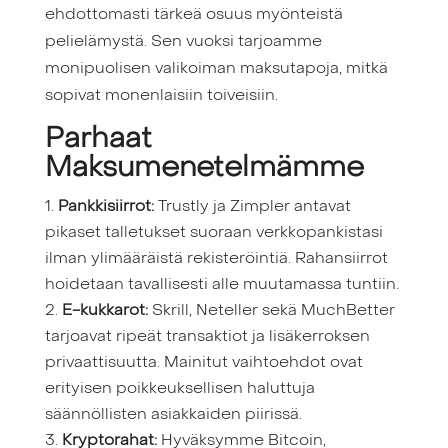
ehdottomasti tärkeä osuus myönteistä
pelielämystä. Sen vuoksi tarjoamme
monipuolisen valikoiman maksutapoja, mitkä
sopivat monenlaisiin toiveisiin.
Parhaat
Maksumenetelmämme
Pankkisiirrot:
Trustly ja Zimpler antavat
pikaset talletukset suoraan verkkopankistasi
ilman ylimääräistä rekisteröintiä. Rahansiirrot
hoidetaan tavallisesti alle muutamassa tuntiin.
E-kukkarot:
Skrill, Neteller sekä MuchBetter
tarjoavat ripeät transaktiot ja lisäkerroksen
privaattisuutta. Mainitut vaihtoehdot ovat
erityisen poikkeuksellisen haluttuja
säännöllisten asiakkaiden piirissä.
Kryptorahat:
Hyväksymme Bitcoin,