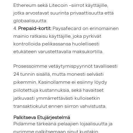
Ethereum sekä Litecoin -siirrot käyttäjille,
jotka arvostavat suurinta privaattisuutta että
globaalisuutta.
Prepaid-kortit:
Paysafecard on erinomainen
mainio ratkaisu käyttäjille, joka pyrkivät
kontrolloida pelikassansa huolellisesti
etukäteen varustettavalla maksukortilla.
Prosessoimme vetäytymispyynnöt tavallisesti
24 tunnin sisällä, mutta monesti selvästi
pikemmin. Kasinollamme ei esiinny löydy
piilotettuja kustannuksia, sekä havaitset
jatkuvasti ymmärrettävästi kulloisetkin
transaktiokulut ennen siirron vahvistusta.
Palkitseva Etujärjestelmä
Pidämme tärkeänä pelaajien lojaalisuutta ja
pyrimme palkitsemaan sinut kustakin