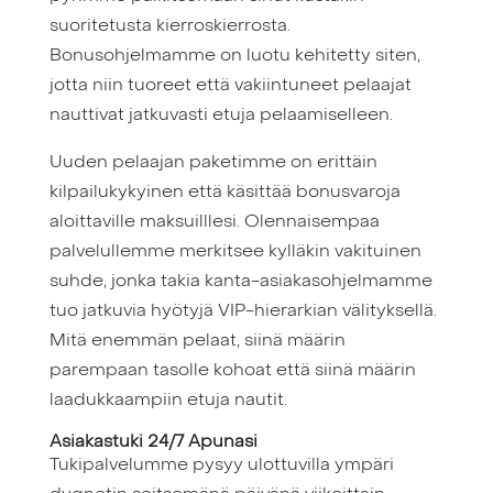
suoritetusta kierroskierrosta.
Bonusohjelmamme on luotu kehitetty siten,
jotta niin tuoreet että vakiintuneet pelaajat
nauttivat jatkuvasti etuja pelaamiselleen.
Uuden pelaajan paketimme on erittäin
kilpailukykyinen että käsittää bonusvaroja
aloittaville maksuilllesi. Olennaisempaa
palvelullemme merkitsee kylläkin vakituinen
suhde, jonka takia kanta-asiakasohjelmamme
tuo jatkuvia hyötyjä VIP-hierarkian välityksellä.
Mitä enemmän pelaat, siinä määrin
parempaan tasolle kohoat että siinä määrin
laadukkaampiin etuja nautit.
Asiakastuki 24/7 Apunasi
Tukipalvelumme pysyy ulottuvilla ympäri