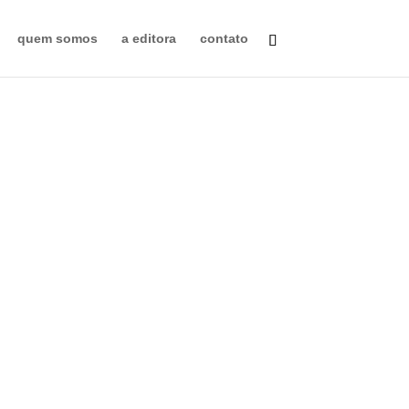
quem somos
a editora
contato