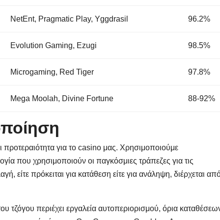
NetEnt, Pragmatic Play, Yggdrasil
96.2%
Evolution Gaming, Ezugi
98.5%
Microgaming, Red Tiger
97.8%
Mega Moolah, Divine Fortune
88-92%
οποίηση
 προτεραιότητα για το casino μας. Χρησιμοποιούμε
ογία που χρησιμοποιούν οι παγκόσμιες τράπεζες για τις
ή, είτε πρόκειται για κατάθεση είτε για ανάληψη, διέρχεται απ
ου τζόγου περιέχει εργαλεία αυτοπεριορισμού, όρια καταθέσεων