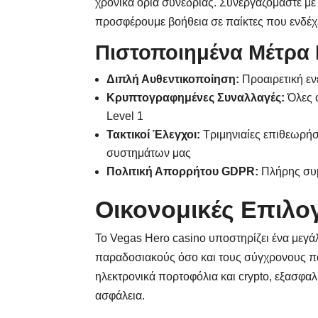
χρονικά όρια συνεδρίας. Συνεργαζόμαστε μ
προσφέρουμε βοήθεια σε παίκτες που ενδέχ
Πιστοποιημένα Μέτρα
Διπλή Αυθεντικοποίηση:
Προαιρετική εν
Κρυπτογραφημένες Συναλλαγές:
Όλες ο
Level 1
Τακτικοί Έλεγχοι:
Τριμηνιαίες επιθεωρήσ
συστημάτων μας
Πολιτική Απορρήτου GDPR:
Πλήρης συμ
Οικονομικές Επιλο
Το Vegas Hero casino υποστηρίζει ένα με
παραδοσιακούς όσο και τους σύγχρονους παί
ηλεκτρονικά πορτοφόλια και crypto, εξασφα
ασφάλεια.