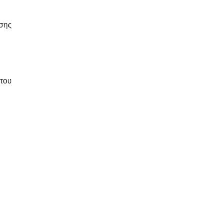
ωσης
 του