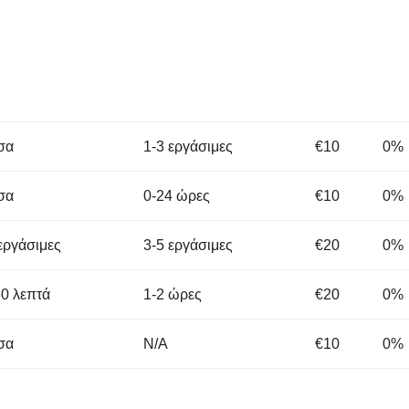
σα
1-3 εργάσιμες
€10
0%
σα
0-24 ώρες
€10
0%
εργάσιμες
3-5 εργάσιμες
€20
0%
30 λεπτά
1-2 ώρες
€20
0%
σα
N/A
€10
0%