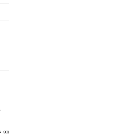
ό
 και