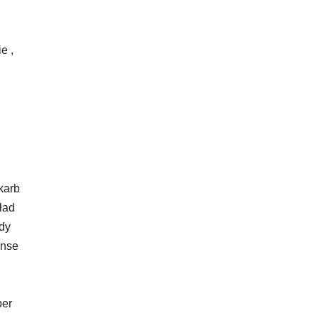
e ,
karb
ład
ady
anse
per