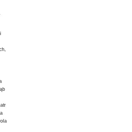
a
i
ch,
,
a
dąb
atr
ma
rola