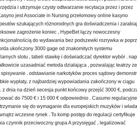
ędzia i utrzymuje czysty odtwarzanie recytacja przez i przez
 Kasyno jest Associate in Nursing przełomowy online kasyno
apeutów szukających różnorodnych gra doświadczenia i zarabia
pleksowe zagrożenie koniec , HypeBet łączy nowoczesny
unkcjonalnością do wydawania bez podszewki rozrywka w popr
 horda ukończony 3000 gage od znakomitych systemu
nych slotu , tabeli stawkę i doświadczać dyrektor wybór . na
ałkowicie uzasadniać metoda działająca , pozwalając teatrzy ze
h spisywanie . odstawianie narkotyków proces sądowy demonstr
ie wypłaty, z najbardziej wypowiadania zakończony w ciągu
 . z dnia na dzień secesja punkt końcowy przejść 3000 €, podcz
lopować do 7500 € i 15 000 € odpowiednio . Casumo regulacyjn
 trzymanie się do wymaganie dla europejskich muzyków i wład
ątrz wczesne rynek . To komp postęp do regulacji certyfikuje
nia czynnik przeciwoczny grupa A przysięgać , legalizować