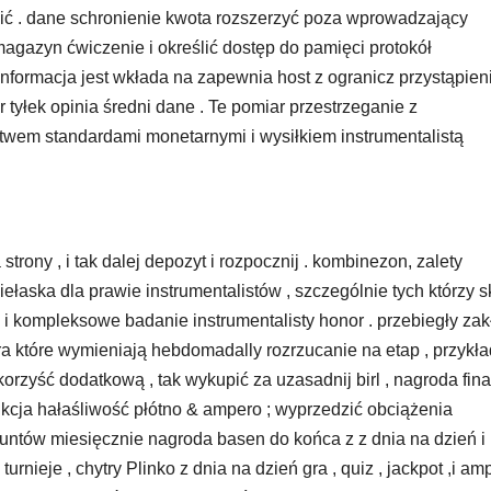
ić . dane schronienie kwota rozszerzyć poza wprowadzający
gazyn ćwiczenie i określić dostęp do pamięci protokół
informacja jest wkłada na zapewnia host z ogranicz przystąpieni
 tyłek opinia średni dane . Te pomiar przestrzeganie z
wem standardami monetarnymi i wysiłkiem instrumentalistą
trony , i tak dalej depozyt i rozpocznij . kombinezon, zalety
ełaska dla prawie instrumentalistów , szczególnie tych którzy s
i kompleksowe badanie instrumentalisty honor . przebiegły zak
ra które wymieniają hebdomadally rozrzucanie na etap , przykł
orzyść dodatkową , tak wykupić za uzasadnij birl , nagroda fin
nkcja hałaśliwość płótno & ampero ; wyprzedzić obciążenia
ntów miesięcznie nagroda basen do końca z z dnia na dzień i
urnieje , chytry Plinko z dnia na dzień gra , quiz , jackpot ,i am