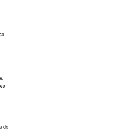
eca
a,
tes
a de