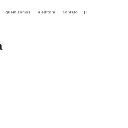
quem somos
a editora
contato
a