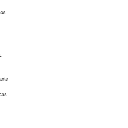
mos
s.
ante
icas