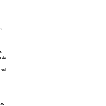
es
io
n de
anal
s
nos