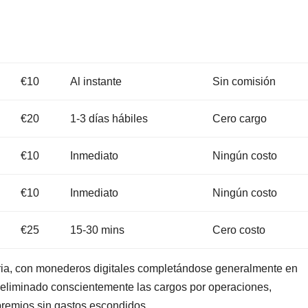
€10
Al instante
Sin comisión
€20
1-3 días hábiles
Cero cargo
€10
Inmediato
Ningún costo
€10
Inmediato
Ningún costo
€25
15-30 mins
Cero costo
aria, con monederos digitales completándose generalmente en
os eliminado conscientemente las cargos por operaciones,
premios sin gastos escondidos.