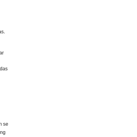
as.
ar
adas
n se
ing