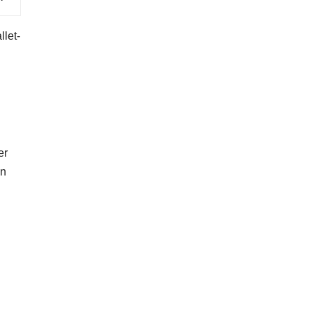
llet-
er
an