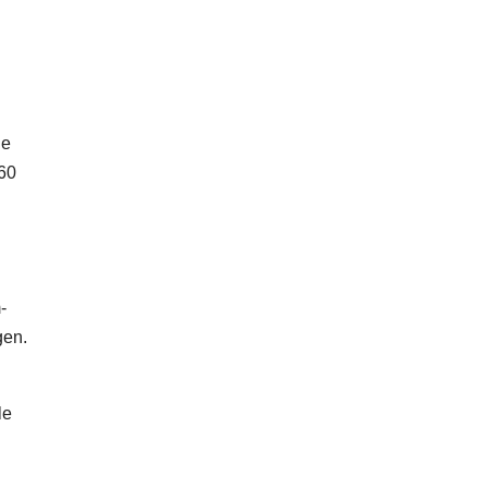
ie
 60
-
gen.
le