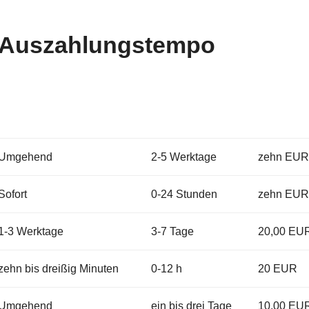
 Auszahlungstempo
Umgehend
2-5 Werktage
zehn EUR
Sofort
0-24 Stunden
zehn EUR
1-3 Werktage
3-7 Tage
20,00 EU
zehn bis dreißig Minuten
0-12 h
20 EUR
Umgehend
ein bis drei Tage
10,00 EU