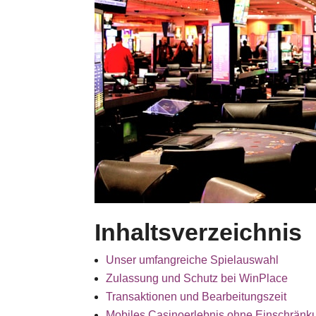
Inhaltsverzeichnis
Unser umfangreiche Spielauswahl
Zulassung und Schutz bei WinPlace
Transaktionen und Bearbeitungszeit
Mobiles Casinoerlebnis ohne Einschrän