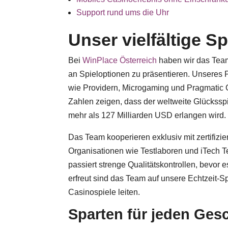
Support rund ums die Uhr
Unser vielfältige S
Bei
WinPlace Österreich
haben wir das Team 
an Spieloptionen zu präsentieren. Unseres 
wie Providern, Microgaming und Pragmatic Ga
Zahlen zeigen, dass der weltweite Glückssp
mehr als 127 Milliarden USD erlangen wird.
Das Team kooperieren exklusiv mit zertifi
Organisationen wie Testlaboren und iTech T
passiert strenge Qualitätskontrollen, bevor
erfreut sind das Team auf unsere Echtzeit-Spi
Casinospiele leiten.
Sparten für jeden Ge