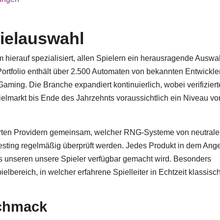
pielauswahl
hierauf spezialisiert, allen Spielern ein herausragende Auswa
Portfolio enthält über 2.500 Automaten von bekannten Entwickle
ming. Die Branche expandiert kontinuierlich, wobei verifiziert
ielmarkt bis Ende des Jahrzehnts voraussichtlich ein Niveau vo
zierten Providern gemeinsam, welcher RNG-Systeme von neutral
esting regelmäßig überprüft werden. Jedes Produkt in dem Ang
 es unseren unsere Spieler verfügbar gemacht wird. Besonders
elbereich, in welcher erfahrene Spielleiter in Echtzeit klassisc
schmack