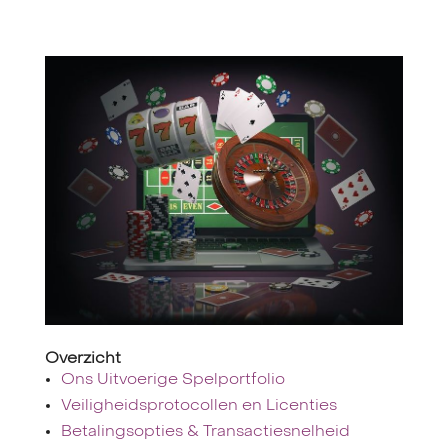
Overzicht
Ons Uitvoerige Spelportfolio
Veiligheidsprotocollen en Licenties
Betalingsopties & Transactiesnelheid