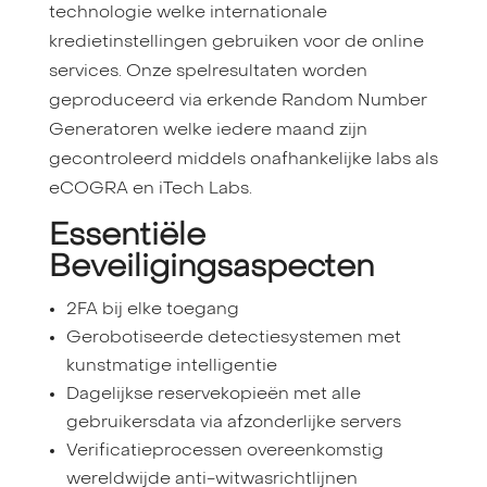
technologie welke internationale
kredietinstellingen gebruiken voor de online
services. Onze spelresultaten worden
geproduceerd via erkende Random Number
Generatoren welke iedere maand zijn
gecontroleerd middels onafhankelijke labs als
eCOGRA en iTech Labs.
Essentiële
Beveiligingsaspecten
2FA bij elke toegang
Gerobotiseerde detectiesystemen met
kunstmatige intelligentie
Dagelijkse reservekopieën met alle
gebruikersdata via afzonderlijke servers
Verificatieprocessen overeenkomstig
wereldwijde anti-witwasrichtlijnen